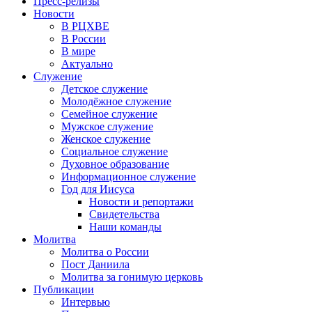
Пресс-релизы
Новости
В РЦХВЕ
В России
В мире
Актуально
Служение
Детское служение
Молодёжное служение
Семейное служение
Мужское служение
Женское служение
Социальное служение
Духовное образование
Информационное служение
Год для Иисуса
Новости и репортажи
Свидетельства
Наши команды
Молитва
Молитва о России
Пост Даниила
Молитва за гонимую церковь
Публикации
Интервью