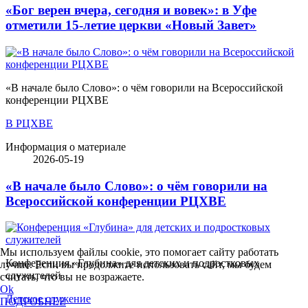
«Бог верен вчера, сегодня и вовек»: в Уфе
отметили 15-летие церкви «Новый Завет»
«В начале было Слово»: о чём говорили на Всероссийской
конференции РЦХВЕ
В РЦХВЕ
Информация о материале
2026-05-19
«В начале было Слово»: о чём говорили на
Всероссийской конференции РЦХВЕ
Мы используем файлы cookie, это помогает сайту работать
Конференция «Глубина» для детских и подростковых
лучше. Если вы продолжите использовать сайт, мы будем
служителей
считать, что вы не возражаете.
Ok
Детское служение
ПОДРОБНЕЕ