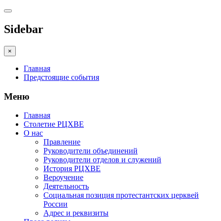
Sidebar
×
Главная
Предстоящие события
Меню
Главная
Столетие РЦХВЕ
О нас
Правление
Руководители объединений
Руководители отделов и служений
История РЦХВЕ
Вероучение
Деятельность
Социальная позиция протестантских церквей
России
Адрес и реквизиты