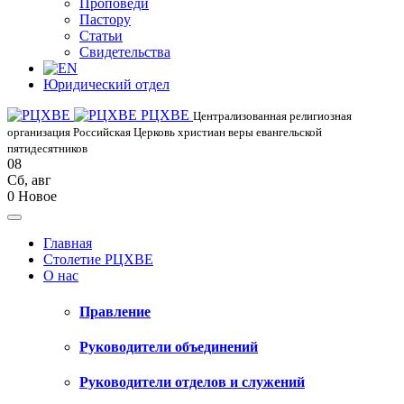
Проповеди
Пастору
Статьи
Свидетельства
Юридический отдел
РЦХВЕ
Централизованная религиозная
организация Российская Церковь христиан веры евангельской
пятидесятников
08
Сб
,
авг
0
Новое
Главная
Столетие РЦХВЕ
О нас
Правление
Руководители объединений
Руководители отделов и служений