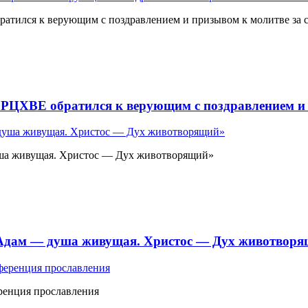
атился к верующим с поздравлением и призывом к молитве за 
 РЦХВЕ обратился к верующим с поздравлением и 
ша живущая. Христос — Дух животворящий»
«Адам — душа живущая. Христос — Дух животвор
ренция прославления