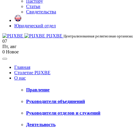
Пастору
Статьи
Свидетельства
Юридический отдел
РЦХВЕ
Централизованная религиозная организац
07
Пт
,
авг
0
Новое
Главная
Столетие РЦХВЕ
О нас
Правление
Руководители объединений
Руководители отделов и служений
Деятельность