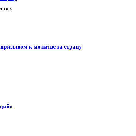
страну
призывом к молитве за страну
ящий»