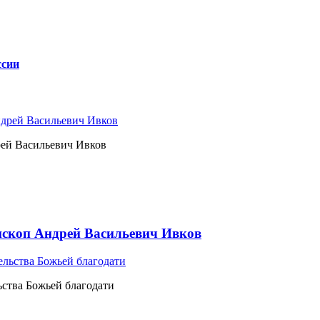
ссии
рей Васильевич Ивков
ископ Андрей Васильевич Ивков
ьства Божьей благодати