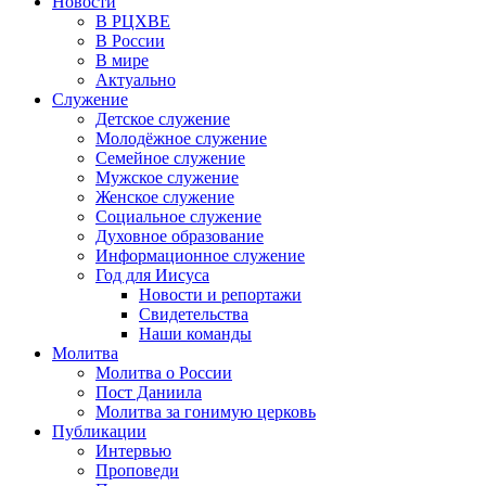
Новости
В РЦХВЕ
В России
В мире
Актуально
Служение
Детское служение
Молодёжное служение
Семейное служение
Мужское служение
Женское служение
Социальное служение
Духовное образование
Информационное служение
Год для Иисуса
Новости и репортажи
Свидетельства
Наши команды
Молитва
Молитва о России
Пост Даниила
Молитва за гонимую церковь
Публикации
Интервью
Проповеди