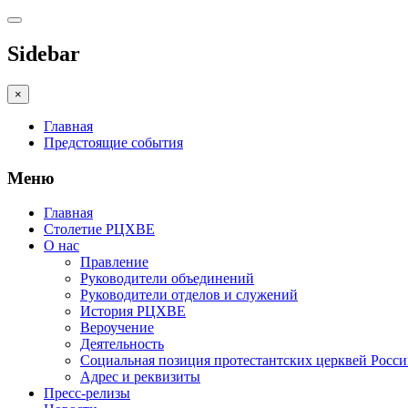
Sidebar
×
Главная
Предстоящие события
Меню
Главная
Столетие РЦХВЕ
О нас
Правление
Руководители объединений
Руководители отделов и служений
История РЦХВЕ
Вероучение
Деятельность
Социальная позиция протестантских церквей Росс
Адрес и реквизиты
Пресс-релизы