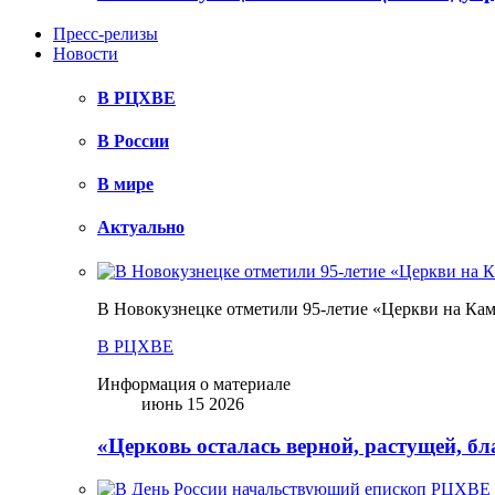
Пресс-релизы
Новости
В РЦХВЕ
В России
В мире
Актуально
В Новокузнецке отметили 95-летие «Церкви на Ка
В РЦХВЕ
Информация о материале
июнь 15 2026
«Церковь осталась верной, растущей, б