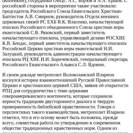
(Копейкин), сотрудники ОВЦС А.С. Борзов и А.А. Ершов. С
российской стороны в мероприятии также участвовали:
председатель Российского Союза Евангельских Христиан-
Баптистов А.В. Смирнов, руководитель Отдела внешних
церковных связей РС ЕХБ В.К. Власенко, начальствующий
епископ Российского объединенного Союза христиан веры
евангельской С.В. Ряховский, первый заместитель
начальствующего епископа, управляющий делами РОСХВЕ
К.В. Бендас, первый заместитель начальствующего епископа
Российской Церкви христиан веры евангельской Н.И.
Залуцкий, руководитель администрации начальствующего
епископа РЦ ХВЕ И.И. Боричевский, генеральный секретарь
Российского Евангельского Альянса С.Л. Вдовин.
В своем докладе митрополит Волоколамский Иларион
коснулся истории взаимоотношений Русской Православной
Церкви и христианских церквей США, заявив об открытости
РПЦ для сотрудничества с теми церквами
североамериканского континента, которые сохранили
верность традициям двустороннего диалога и твердую
приверженность библейской нравственности. Говоря о
перспективах такого взаимодействия, митрополит Иларион
отметил, что в его основу может быть положена, прежде
всего, совместная работа по утверждению в современном
обществе традиционных нравственных норм. Одним из