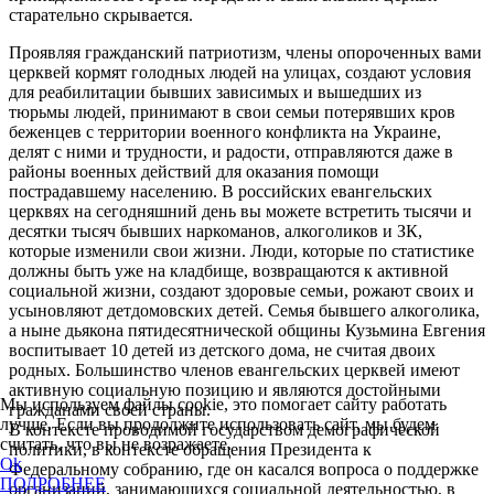
старательно скрывается.
Проявляя гражданский патриотизм, члены опороченных вами
церквей кормят голодных людей на улицах, создают условия
для реабилитации бывших зависимых и вышедших из
тюрьмы людей, принимают в свои семьи потерявших кров
беженцев с территории военного конфликта на Украине,
делят с ними и трудности, и радости, отправляются даже в
районы военных действий для оказания помощи
пострадавшему населению. В российских евангельских
церквях на сегодняшний день вы можете встретить тысячи и
десятки тысяч бывших наркоманов, алкоголиков и ЗК,
которые изменили свои жизни. Люди, которые по статистике
должны быть уже на кладбище, возвращаются к активной
социальной жизни, создают здоровые семьи, рожают своих и
усыновляют детдомовских детей. Семья бывшего алкоголика,
а ныне дьякона пятидесятнической общины Кузьмина Евгения
воспитывает 10 детей из детского дома, не считая двоих
родных. Большинство членов евангельских церквей имеют
активную социальную позицию и являются достойными
Мы используем файлы cookie, это помогает сайту работать
гражданами своей страны.
лучше. Если вы продолжите использовать сайт, мы будем
В контексте проводимой государством демографической
считать, что вы не возражаете.
политики, в контексте обращения Президента к
Ok
Федеральному собранию, где он касался вопроса о поддержке
ПОДРОБНЕЕ
организаций, занимающихся социальной деятельностью, в