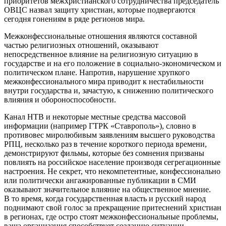
приоритетов межхристианского сотрудничества председатель
ОВЦС назвал защиту христиан, которые подвергаются
сегодня гонениям в ряде регионов мира.
Межконфессиональные отношения являются составной
частью религиозных отношений, оказывают
непосредственное влияние на религиозную ситуацию в
государстве и на его положение в социально-экономическом и
политическом плане. Напротив, нарушение хрупкого
межконфессионального мира приводит к нестабильности
внутри государства и, зачастую, к снижению политического
влияния и обороноспособности.
Канал НТВ и некоторые местные средства массовой
информации (например ГТРК «Ставрополь»), словно в
противовес миролюбивым заявлениям высшего руководства
РПЦ, несколько раз в течение короткого периода времени,
демонстрируют фильмы, которые без сомнения призваны
повлиять на российское население производя сегрегационные
настроения. Не секрет, что некомпетентные, конфессионально
или политически ангажированные публикации в СМИ
оказывают значительное влияние на общественное мнение.
В то время, когда государственная власть и русский народ
поднимают свой голос за прекращение притеснений христиан
в регионах, где остро стоят межконфессиональные проблемы,
ваша организация способствует созданию ситуации,