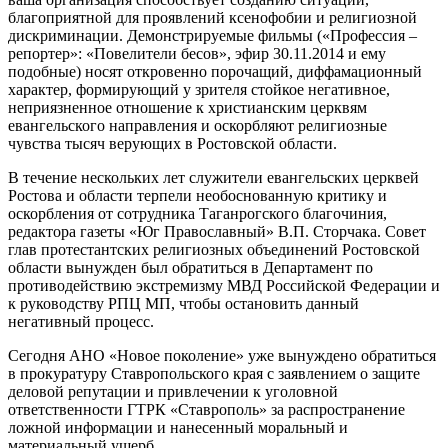
благоприятной для проявлений ксенофобии и религиозной
дискриминации. Демонстрируемые фильмы («Профессия –
репортер»: «Повелители бесов», эфир 30.11.2014 и ему
подобные) носят откровенно порочащий, диффамационный
характер, формирующий у зрителя стойкое негативное,
неприязненное отношение к христианским церквям
евангельского направления и оскорбляют религиозные
чувства тысяч верующих в Ростовской области.
В течение нескольких лет служители евангельских церквей
Ростова и области терпели необоснованную критику и
оскорбления от сотрудника Таганрогского благочиния,
редактора газеты «Юг Православный» В.П. Сторчака. Совет
глав протестантских религиозных объединений Ростовской
области вынужден был обратиться в Департамент по
противодействию экстремизму МВД Российской Федерации и
к руководству РПЦ МП, чтобы остановить данный
негативный процесс.
Сегодня АНО «Новое поколение» уже вынуждено обратиться
в прокуратуру Ставропольского края с заявлением о защите
деловой репутации и привлечении к уголовной
ответственности ГТРК «Ставрополь» за распространение
ложной информации и нанесенный моральный и
материальный ущерб.