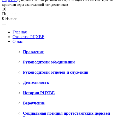
христиан веры евангельской пятидесятников
10
Пн
,
авг
0
Новое
Главная
Столетие РЦХВЕ
О нас
Правление
Руководители объединений
Руководители отделов и служений
Деятельность
История РЦХВЕ
Вероучение
Социальная позиция протестантских церквей