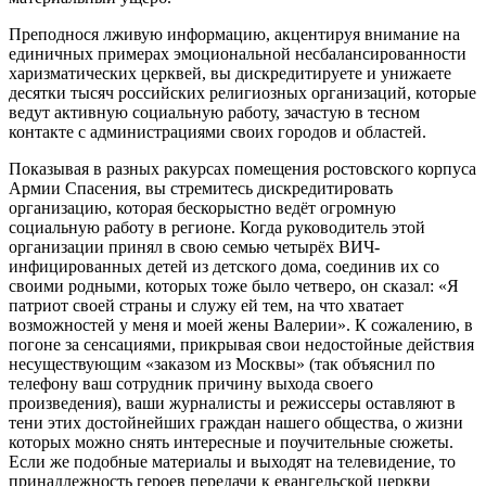
Преподнося лживую информацию, акцентируя внимание на
единичных примерах эмоциональной несбалансированности
харизматических церквей, вы дискредитируете и унижаете
десятки тысяч российских религиозных организаций, которые
ведут активную социальную работу, зачастую в тесном
контакте с администрациями своих городов и областей.
Показывая в разных ракурсах помещения ростовского корпуса
Армии Спасения, вы стремитесь дискредитировать
организацию, которая бескорыстно ведёт огромную
социальную работу в регионе. Когда руководитель этой
организации принял в свою семью четырёх ВИЧ-
инфицированных детей из детского дома, соединив их со
своими родными, которых тоже было четверо, он сказал: «Я
патриот своей страны и служу ей тем, на что хватает
возможностей у меня и моей жены Валерии». К сожалению, в
погоне за сенсациями, прикрывая свои недостойные действия
несуществующим «заказом из Москвы» (так объяснил по
телефону ваш сотрудник причину выхода своего
произведения), ваши журналисты и режиссеры оставляют в
тени этих достойнейших граждан нашего общества, о жизни
которых можно снять интересные и поучительные сюжеты.
Если же подобные материалы и выходят на телевидение, то
принадлежность героев передачи к евангельской церкви