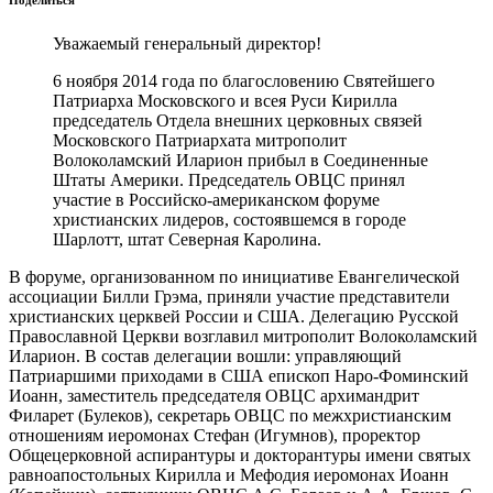
Поделиться
Уважаемый генеральный директор!
6 ноября 2014 года по благословению Святейшего
Патриарха Московского и всея Руси Кирилла
председатель Отдела внешних церковных связей
Московского Патриархата митрополит
Волоколамский Иларион прибыл в Соединенные
Штаты Америки. Председатель ОВЦС принял
участие в Российско-американском форуме
христианских лидеров, состоявшемся в городе
Шарлотт, штат Северная Каролина.
В форуме, организованном по инициативе Евангелической
ассоциации Билли Грэма, приняли участие представители
христианских церквей России и США. Делегацию Русской
Православной Церкви возглавил митрополит Волоколамский
Иларион. В состав делегации вошли: управляющий
Патриаршими приходами в США епископ Наро-Фоминский
Иоанн, заместитель председателя ОВЦС архимандрит
Филарет (Булеков), секретарь ОВЦС по межхристианским
отношениям иеромонах Стефан (Игумнов), проректор
Общецерковной аспирантуры и докторантуры имени святых
равноапостольных Кирилла и Мефодия иеромонах Иоанн