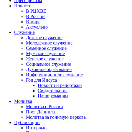
Пресс-релизы
Новости
В РЦХВЕ
В России
В мире
Актуально
Служение
Детское служение
Молодёжное служение
Семейное служение
Мужское служение
Женское служение
Социальное служение
Духовное образование
Информационное служение
Год для Иисуса
Новости и репортажи
Свидетельства
Наши команды
Молитва
Молитва о России
Пост Даниила
Молитва за гонимую церковь
Публикации
Интервью