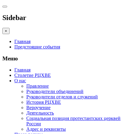
Sidebar
×
Главная
Предстоящие события
Меню
Главная
Столетие РЦХВЕ
О нас
Правление
Руководители объединений
Руководители отделов и служений
История РЦХВЕ
Вероучение
Деятельность
Социальная позиция протестантских церквей
России
Адрес и реквизиты