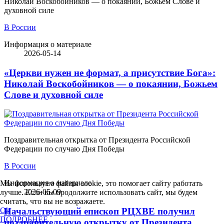
Николай Воскобойников — о покаянии, Божьем Слове и
духовной силе
В России
Информация о материале
2026-05-14
«Церкви нужен не формат, а присутствие Бога»:
Николай Воскобойников — о покаянии, Божьем
Слове и духовной силе
Поздравительная открытка от Президента Российской
Федерации по случаю Дня Победы
В России
Информация о материале
Мы используем файлы cookie, это помогает сайту работать
2026-05-09
лучше. Если вы продолжите использовать сайт, мы будем
считать, что вы не возражаете.
Ok
Начальствующий епископ РЦХВЕ получил
ПОДРОБНЕЕ
поздравительную открытку от Президента