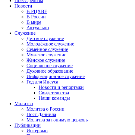
Пресс-релизы
Новости
В РЦХВЕ
В России
В мире
Актуально
Служение
Детское служение
Молодёжное служение
Семейное служение
Мужское служение
Женское служение
Социальное служение
Духовное образование
Информационное служение
Год для Иисуса
Новости и репортажи
Свидетельства
Наши команды
Молитва
Молитва о России
Пост Даниила
Молитва за гонимую церковь
Публикации
Интервью