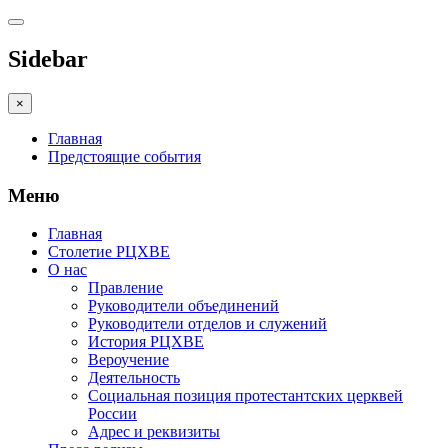
Sidebar
×
Главная
Предстоящие события
Меню
Главная
Столетие РЦХВЕ
О нас
Правление
Руководители объединений
Руководители отделов и служений
История РЦХВЕ
Вероучение
Деятельность
Социальная позиция протестантских церквей
России
Адрес и реквизиты