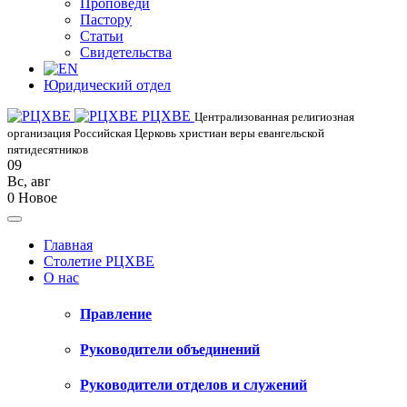
Проповеди
Пастору
Статьи
Свидетельства
Юридический отдел
РЦХВЕ
Централизованная религиозная
организация Российская Церковь христиан веры евангельской
пятидесятников
09
Вс
,
авг
0
Новое
Главная
Столетие РЦХВЕ
О нас
Правление
Руководители объединений
Руководители отделов и служений