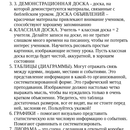
3. ДЕМОНСТРАЦИОННАЯ ДОСКА - доска, на
которой демонстритуются материалы, связанные с
библейским уроком. ДОСКА ОБЪЯВЛЕНИЙ –
красочные материалы привлекают внимание учеников,
способствуют хорошему запоминанию
КЛАССНАЯ ДОСКА. Учитель + классная доска = 2
учителя. Делайте записи на доске, но не тратьте
слишком много времени на писанину, чтобы не потерять
интерес учеников. Научитесь рисовать простые
картинки, изображающие истину урока. Пусть классная
доска всегда будет чистой, аккуратной, в хорошем
состоянии
ТАБЛИЦЫ (ДИАГРАММЫ). Могут отражать связь
между идеями, людьми, местами и событиями. Это
представление информации в какой-то организованной,
систематизированной форме. Это графический метод
преподавания. Изображение должно настолько четко
выражать мысль, чтобы вы нуждались только в очень
кратком объяснении. Убедитесь, что таблица
достаточных размеров, все ее видят, вы не стоите перед
ней, заслоняя ее. Пользуйтесь указкой!
ГРАФИКИ – помогают визуально представить
статистическую или числовую информацию о событиях.
Помогают сравнивать и систематизировать.
ДИОРАМА – это сцена, сделанная в открытой коробке,