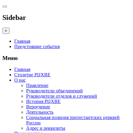
Sidebar
×
Главная
Предстоящие события
Меню
Главная
Столетие РЦХВЕ
О нас
Правление
Руководители объединений
Руководители отделов и служений
История РЦХВЕ
Вероучение
Деятельность
Социальная позиция протестантских церквей
России
Адрес и реквизиты