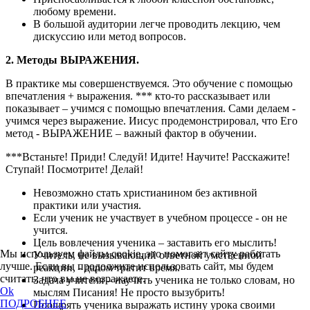
любому времени.
В большой аудитории легче проводить лекцию, чем
дискуссию или метод вопросов.
2. Методы ВЫРАЖЕНИЯ.
В практике мы совершенствуемся. Это обучение с помощью
впечатления + выражения. *** кто-то рассказывает или
показывает – учимся с помощью впечатления. Сами делаем -
учимся через выражение. Иисус продемонстрировал, что Его
метод - ВЫРАЖЕНИЕ – важный фактор в обучении.
***Встаньте! Приди! Следуй! Идите! Научите! Расскажите!
Ступай! Посмотрите! Делай!
Невозможно стать христианином без активной
практики или участия.
Если ученик не участвует в учебном процессе - он не
учится.
Цель вовлечения ученика – заставить его мыслить!
Мы используем файлы cookie, это помогает сайту работать
Учитель, не вызывающий ответной умственной
лучше. Если вы продолжите использовать сайт, мы будем
реакции, - даром тратит время.
считать, что вы не возражаете.
Задача учителя – научить ученика не только словам, но
Ok
мыслям Писания! Не просто вызубрить!
ПОДРОБНЕЕ
Поощрять ученика выражать истину урока своими