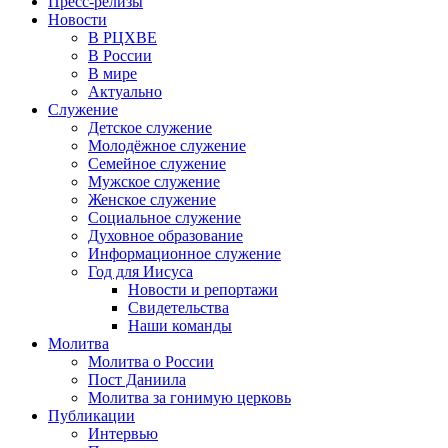
Пресс-релизы
Новости
В РЦХВЕ
В России
В мире
Актуально
Служение
Детское служение
Молодёжное служение
Семейное служение
Мужское служение
Женское служение
Социальное служение
Духовное образование
Информационное служение
Год для Иисуса
Новости и репортажи
Свидетельства
Наши команды
Молитва
Молитва о России
Пост Даниила
Молитва за гонимую церковь
Публикации
Интервью