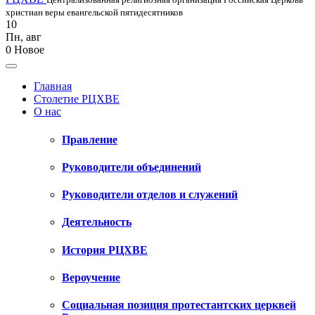
христиан веры евангельской пятидесятников
10
Пн
,
авг
0
Новое
Главная
Столетие РЦХВЕ
О нас
Правление
Руководители объединений
Руководители отделов и служений
Деятельность
История РЦХВЕ
Вероучение
Социальная позиция протестантских церквей