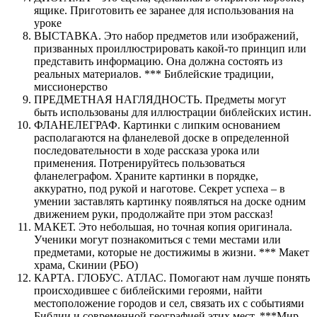
ящике. Приготовить ее заранее для использования на
уроке
ВЫСТАВКА. Это набор предметов или изображений,
призванных проиллюстрировать какой-то принцип или
представить информацию. Она должна состоять из
реальных материалов. *** Библейские традиции,
миссионерство
ПРЕДМЕТНАЯ НАГЛЯДНОСТЬ. Предметы могут
быть использованы для иллюстрации библейских истин.
ФЛАНЕЛЕГРАФ. Картинки с липким основанием
располагаются на фланелевой доске в определенной
последовательности в ходе рассказа урока или
применения. Потренируйтесь пользоваться
фланелеграфом. Храните картинки в порядке,
аккуратно, под рукой и наготове. Секрет успеха – в
умении заставлять картинку появляться на доске одним
движением руки, продолжайте при этом рассказ!
МАКЕТ. Это небольшая, но точная копия оригинала.
Ученики могут познакомиться с теми местами или
предметами, которые не достижимы в жизни. *** Макет
храма, Скинии (РБО)
КАРТА. ГЛОБУС. АТЛАС. Помогают нам лучше понять
происходившее с библейскими героями, найти
местоположение городов и сел, связать их с событиями
Библии и современной географией этих мест. ***Мир