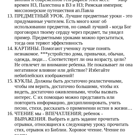
времен НЗ, Палестина в ВЗ и НЗ; Римская империя;
миссионерские путешествия ап.Павла
ПРЕДМЕТНЫЙ УРОК. Лучшие предметные уроки - это
придуманные учителем. Есть много книг об
использовании предметов, но самый лучший - когда Бог
проговорил твоему сердцу через предмет, ты увидел
пример. Предметными уроками можно пресытиться,
тогда они теряют эффективность
КАРТИНЫ. Помогают ученику лучше понять
незнакомое. ***устройство дома, привычки, обычаи,
одежда, люди… Соответствует ли она возрасту, цели?
Не отвлечет ли внимание ребенка. Не показывает ли она
негативное влияние или действие? Избегайте
небиблейских изображений!
КУКЛЫ. Должны быть достаточно реалистичными,
чтобы им верить, достаточно большими, чтобы их
видеть, достаточно оживленными, чтобы вызвать
интерес. С их помощью можно представить или
повторить информацию, дисциплинировать, учить
песни, стихи, рассказать о применении истин в жизни…
ЧТЕНИЕ мы - ВПЕЧАТЛЕНИЯ; ребенок -
ВЫРАЖЕНИЯ. Выбрать и дать задание прочитать
отрывки, относящиеся к следующему уроку. прочитать
стих, отрывок из Библии. Хоровое чтение. Чтение по