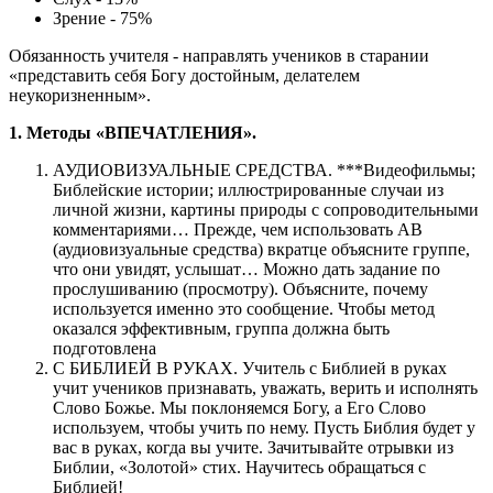
Зрение - 75%
Обязанность учителя - направлять учеников в старании
«представить себя Богу достойным, делателем
неукоризненным».
1. Методы «ВПЕЧАТЛЕНИЯ».
АУДИОВИЗУАЛЬНЫЕ СРЕДСТВА. ***Видеофильмы;
Библейские истории; иллюстрированные случаи из
личной жизни, картины природы с сопроводительными
комментариями… Прежде, чем использовать АВ
(аудиовизуальные средства) вкратце объясните группе,
что они увидят, услышат… Можно дать задание по
прослушиванию (просмотру). Объясните, почему
используется именно это сообщение. Чтобы метод
оказался эффективным, группа должна быть
подготовлена
С БИБЛИЕЙ В РУКАХ. Учитель с Библией в руках
учит учеников признавать, уважать, верить и исполнять
Слово Божье. Мы поклоняемся Богу, а Его Слово
используем, чтобы учить по нему. Пусть Библия будет у
вас в руках, когда вы учите. Зачитывайте отрывки из
Библии, «Золотой» стих. Научитесь обращаться с
Библией!