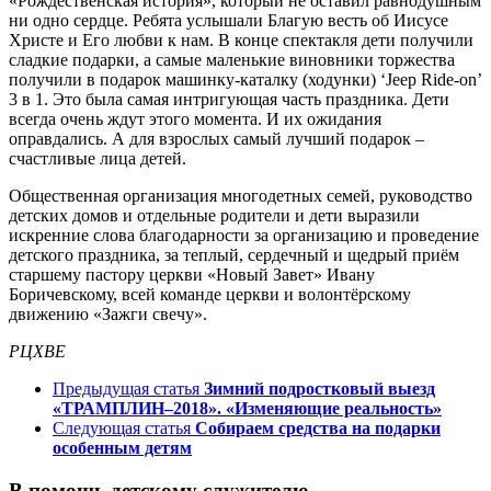
«Рождественская история», который не оставил равнодушным
ни одно сердце. Ребята услышали Благую весть об Иисусе
Христе и Его любви к нам. В конце спектакля дети получили
сладкие подарки, а самые маленькие виновники торжества
получили в подарок машинку-каталку (ходунки) ‘Jeep Ride-on’
3 в 1. Это была самая интригующая часть праздника. Дети
всегда очень ждут этого момента. И их ожидания
оправдались. А для взрослых самый лучший подарок –
счастливые лица детей.
Общественная организация многодетных семей, руководство
детских домов и отдельные родители и дети выразили
искренние слова благодарности за организацию и проведение
детского праздника, за теплый, сердечный и щедрый приём
старшему пастору церкви «Новый Завет» Ивану
Боричевскому, всей команде церкви и волонтёрскому
движению «Зажги свечу».
РЦХВЕ
Предыдущая статья
Зимний подростковый выезд
«ТРАМПЛИН–2018». «Изменяющие реальность»
Следующая статья
Собираем средства на подарки
особенным детям
В помощь детскому служителю