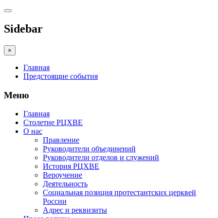
Sidebar
×
Главная
Предстоящие события
Меню
Главная
Столетие РЦХВЕ
О нас
Правление
Руководители объединений
Руководители отделов и служений
История РЦХВЕ
Вероучение
Деятельность
Социальная позиция протестантских церквей
России
Адрес и реквизиты