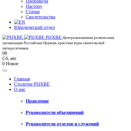
Проповеди
Пастору
Статьи
Свидетельства
Юридический отдел
РЦХВЕ
Централизованная религиозная
организация Российская Церковь христиан веры евангельской
пятидесятников
08
Сб
,
авг
0
Новое
Главная
Столетие РЦХВЕ
О нас
Правление
Руководители объединений
Руководители отделов и служений