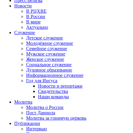
Пресс-релизы
Новости
В РЦХВЕ
В России
В мире
Актуально
Служение
Детское служение
Молодёжное служение
Семейное служение
Мужское служение
Женское служение
Социальное служение
Духовное образование
Информационное служение
Год для Иисуса
Новости и репортажи
Свидетельства
Наши команды
Молитва
Молитва о России
Пост Даниила
Молитва за гонимую церковь
Публикации
Интервью