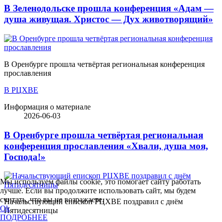
В Зеленодольске прошла конференция «Адам —
душа живущая. Христос — Дух животворящий»
В Оренбурге прошла четвёртая региональная конференция
прославления
В РЦХВЕ
Информация о материале
2026-06-03
В Оренбурге прошла четвёртая региональная
конференция прославления «Хвали, душа моя,
Господа!»
Мы используем файлы cookie, это помогает сайту работать
лучше. Если вы продолжите использовать сайт, мы будем
считать, что вы не возражаете.
Начальствующий епископ РЦХВЕ поздравил с днём
Ok
Пятидесятницы
ПОДРОБНЕЕ