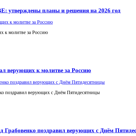
Е: утверждены планы и решения на 2026 год
 к молитве за Россию
л верующих к молитве за Россию
ко поздравил верующих с Днём Пятидесятницы
 Грабовенко поздравил верующих с Днём Пятиде