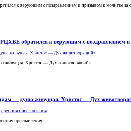
атился к верующим с поздравлением и призывом к молитве за 
 РЦХВЕ обратился к верующим с поздравлением и 
ша живущая. Христос — Дух животворящий»
«Адам — душа живущая. Христос — Дух животвор
ренция прославления