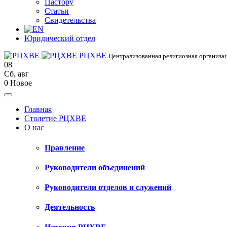
Пастору
Статьи
Свидетельства
Юридический отдел
РЦХВЕ
Централизованная религиозная организац
08
Сб
,
авг
0
Новое
Главная
Столетие РЦХВЕ
О нас
Правление
Руководители объединений
Руководители отделов и служений
Деятельность