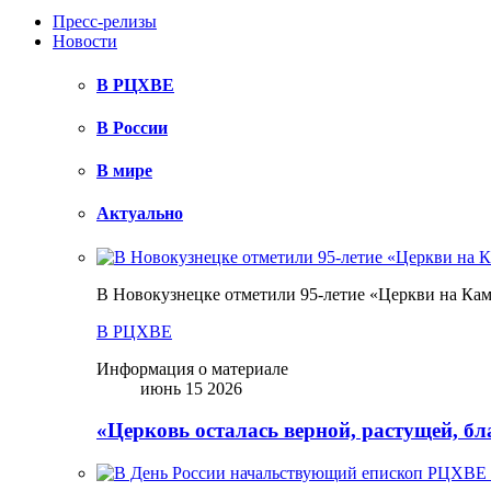
Пресс-релизы
Новости
В РЦХВЕ
В России
В мире
Актуально
В Новокузнецке отметили 95-летие «Церкви на Ка
В РЦХВЕ
Информация о материале
июнь 15 2026
«Церковь осталась верной, растущей, б