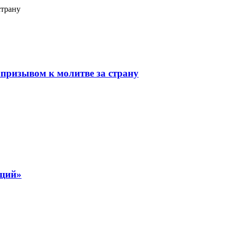
страну
призывом к молитве за страну
ящий»