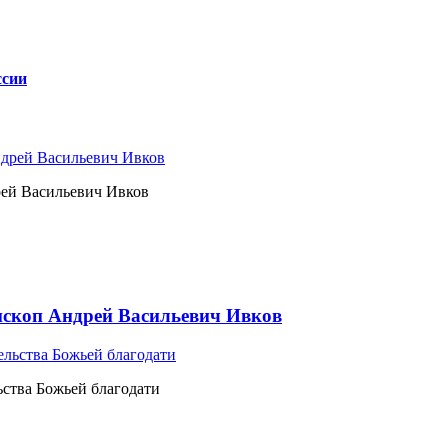
ссии
рей Васильевич Ивков
ископ Андрей Васильевич Ивков
ьства Божьей благодати