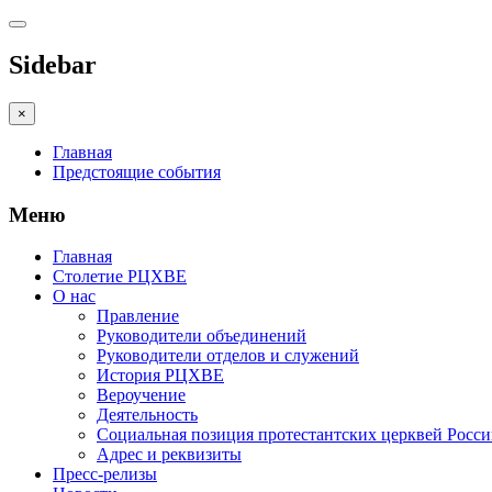
Sidebar
×
Главная
Предстоящие события
Меню
Главная
Столетие РЦХВЕ
О нас
Правление
Руководители объединений
Руководители отделов и служений
История РЦХВЕ
Вероучение
Деятельность
Социальная позиция протестантских церквей Росс
Адрес и реквизиты
Пресс-релизы