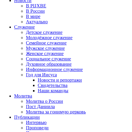
Новости
В РЦХВЕ
В России
В мире
Актуально
Служение
Детское служение
Молодёжное служение
Семейное служение
Мужское служение
Женское служение
Социальное служение
Духовное образование
Информационное служение
Год для Иисуса
Новости и репортажи
Свидетельства
Наши команды
Молитва
Молитва о России
Пост Даниила
Молитва за гонимую церковь
Публикации
Интервью
Проповеди