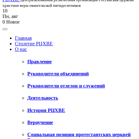
христиан веры евангельской пятидесятников
10
Пн
,
авг
0
Новое
Главная
Столетие РЦХВЕ
О нас
Правление
Руководители объединений
Руководители отделов и служений
Деятельность
История РЦХВЕ
Вероучение
Социальная позиция протестантских церквей