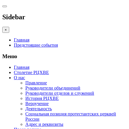
Sidebar
×
Главная
Предстоящие события
Меню
Главная
Столетие РЦХВЕ
О нас
Правление
Руководители объединений
Руководители отделов и служений
История РЦХВЕ
Вероучение
Деятельность
Социальная позиция протестантских церквей
России
Адрес и реквизиты