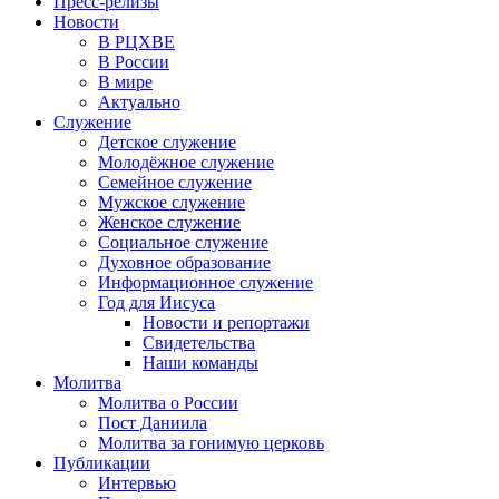
Пресс-релизы
Новости
В РЦХВЕ
В России
В мире
Актуально
Служение
Детское служение
Молодёжное служение
Семейное служение
Мужское служение
Женское служение
Социальное служение
Духовное образование
Информационное служение
Год для Иисуса
Новости и репортажи
Свидетельства
Наши команды
Молитва
Молитва о России
Пост Даниила
Молитва за гонимую церковь
Публикации
Интервью