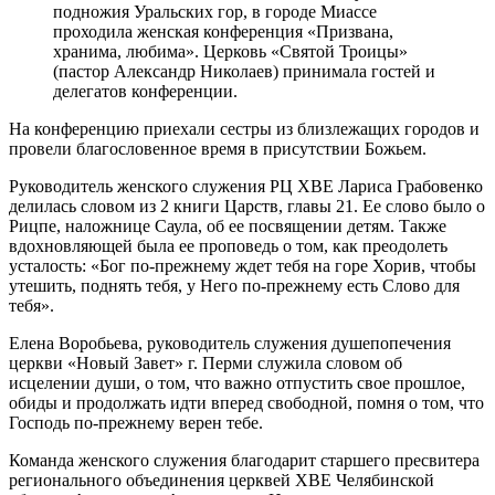
подножия Уральских гор, в городе Миассе
проходила женская конференция «Призвана,
хранима, любима». Церковь «Святой Троицы»
(пастор Александр Николаев) принимала гостей и
делегатов конференции.
На конференцию приехали сестры из близлежащих городов и
провели благословенное время в присутствии Божьем.
Руководитель женского служения РЦ ХВЕ Лариса Грабовенко
делилась словом из 2 книги Царств, главы 21. Ее слово было о
Рицпе, наложнице Саула, об ее посвящении детям. Также
вдохновляющей была ее проповедь о том, как преодолеть
усталость: «Бог по-прежнему ждет тебя на горе Хорив, чтобы
утешить, поднять тебя, у Него по-прежнему есть Слово для
тебя».
Елена Воробьева, руководитель служения душепопечения
церкви «Новый Завет» г. Перми служила словом об
исцелении души, о том, что важно отпустить свое прошлое,
обиды и продолжать идти вперед свободной, помня о том, что
Господь по-прежнему верен тебе.
Команда женского служения благодарит старшего пресвитера
регионального объединения церквей ХВЕ Челябинской