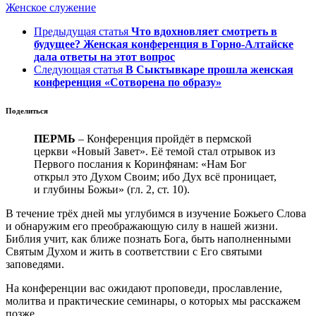
Женское служение
Предыдущая статья
Что вдохновляет смотреть в
будущее? Женская конференция в Горно-Алтайске
дала ответы на этот вопрос
Следующая статья
В Сыктывкаре прошла женская
конференция «Сотворена по образу»
Поделиться
ПЕРМЬ
– Конференция пройдёт в пермской
церкви «Новый Завет». Её темой стал отрывок из
Первого послания к Коринфянам: «Нам Бог
открыл это Духом Своим; ибо Дух всё проницает,
и глубины Божьи» (гл. 2, ст. 10).
В течение трёх дней мы углубимся в изучение Божьего Слова
и обнаружим его преображающую силу в нашей жизни.
Библия учит, как ближе познать Бога, быть наполненными
Святым Духом и жить в соответствии с Его святыми
заповедями.
На конференции вас ожидают проповеди, прославление,
молитва и практические семинары, о которых мы расскажем
позже.