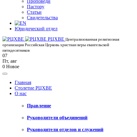
Проповеди
Пастору
Статьи
Свидетельства
Юридический отдел
РЦХВЕ
Централизованная религиозная
организация Российская Церковь христиан веры евангельской
пятидесятников
07
Пт
,
авг
0
Новое
Главная
Столетие РЦХВЕ
О нас
Правление
Руководители объединений
Руководители отделов и служений