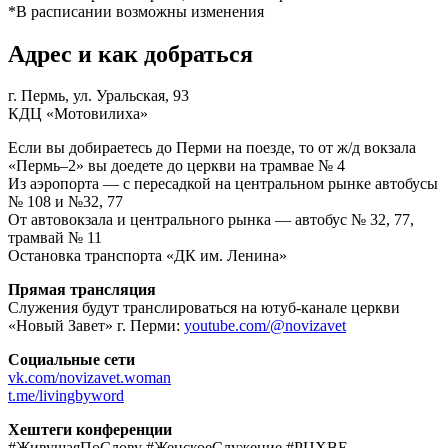
*В расписании возможны изменения
Адрес и как добраться
г. Пермь, ул. Уральская, 93
КДЦ «Мотовилиха»
Если вы добираетесь до Перми на поезде, то от ж/д вокзала
«Пермь–2» вы доедете до церкви на трамвае № 4
Из аэропорта — с пересадкой на центральном рынке автобусы
№ 108 и №32, 77
От автовокзала и центрального рынка — автобус № 32, 77,
трамвай № 11
Остановка транспорта «ДК им. Ленина»
Прямая трансляция
Служения будут транслироваться на ютуб-канале церкви
«Новый Завет» г. Перми:
youtube.com/@novizavet
Социальные сети
vk.com/novizavet.woman
t.me/livingbyword
Хештеги конференции
#ЖивущаяПоСлову #ЖенскоеСлужение #РЦХВЕ