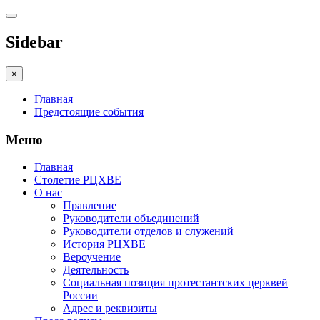
Sidebar
×
Главная
Предстоящие события
Меню
Главная
Столетие РЦХВЕ
О нас
Правление
Руководители объединений
Руководители отделов и служений
История РЦХВЕ
Вероучение
Деятельность
Социальная позиция протестантских церквей
России
Адрес и реквизиты