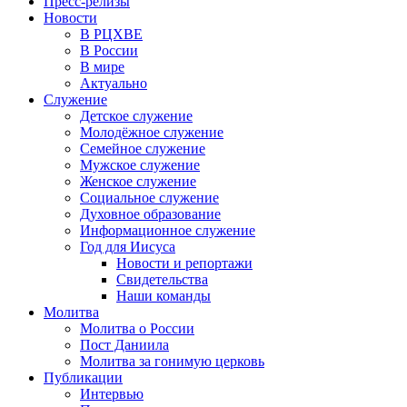
Пресс-релизы
Новости
В РЦХВЕ
В России
В мире
Актуально
Служение
Детское служение
Молодёжное служение
Семейное служение
Мужское служение
Женское служение
Социальное служение
Духовное образование
Информационное служение
Год для Иисуса
Новости и репортажи
Свидетельства
Наши команды
Молитва
Молитва о России
Пост Даниила
Молитва за гонимую церковь
Публикации
Интервью