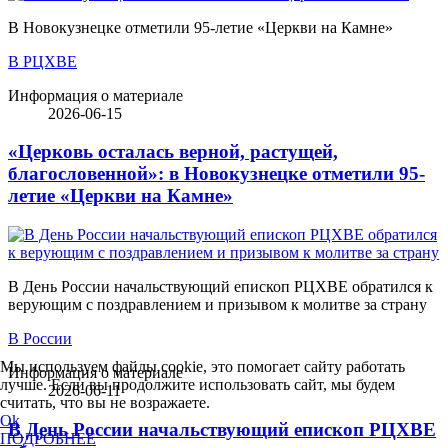
В Новокузнецке отметили 95-летие «Церкви на Камне»
В РЦХВЕ
Информация о материале
2026-06-15
«Церковь осталась верной, растущей,
благословенной»: в Новокузнецке отметили 95-
летие «Церкви на Камне»
В День России начальствующий епископ РЦХВЕ обратился к
верующим с поздравлением и призывом к молитве за страну
В России
Мы используем файлы cookie, это помогает сайту работать
Информация о материале
лучше. Если вы продолжите использовать сайт, мы будем
2026-06-11
считать, что вы не возражаете.
Ok
В День России начальствующий епископ РЦХВЕ
ПОДРОБНЕЕ