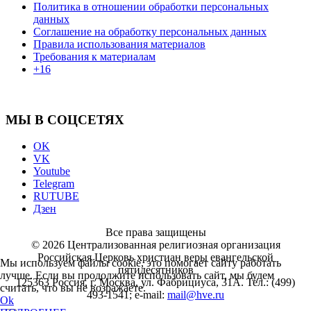
Политика в отношении обработки персональных
данных
Соглашение на обработку персональных данных
Правила использования материалов
Требования к материалам
+16
МЫ В СОЦСЕТЯХ
OK
VK
Youtube
Telegram
RUTUBE
Дзен
Все права защищены
© 2026 Централизованная религиозная организация
Российская Церковь христиан веры евангельской
Мы используем файлы cookie, это помогает сайту работать
пятидесятников
лучше. Если вы продолжите использовать сайт, мы будем
125363 Россия, г. Москва, ул. Фабрициуса, 31А. Тел.: (499)
считать, что вы не возражаете.
493-1541; e-mail:
mail@hve.ru
Ok