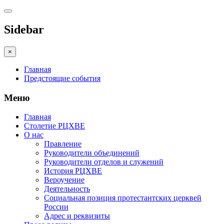
Sidebar
×
Главная
Предстоящие события
Меню
Главная
Столетие РЦХВЕ
О нас
Правление
Руководители объединений
Руководители отделов и служений
История РЦХВЕ
Вероучение
Деятельность
Социальная позиция протестантских церквей
России
Адрес и реквизиты