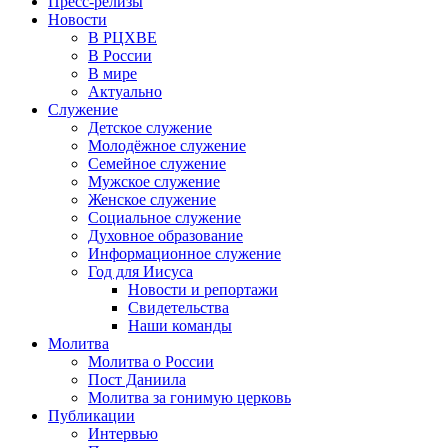
Пресс-релизы
Новости
В РЦХВЕ
В России
В мире
Актуально
Служение
Детское служение
Молодёжное служение
Семейное служение
Мужское служение
Женское служение
Социальное служение
Духовное образование
Информационное служение
Год для Иисуса
Новости и репортажи
Свидетельства
Наши команды
Молитва
Молитва о России
Пост Даниила
Молитва за гонимую церковь
Публикации
Интервью