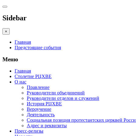
Sidebar
×
Главная
Предстоящие события
Меню
Главная
Столетие РЦХВЕ
О нас
Правление
Руководители объединений
Руководители отделов и служений
История РЦХВЕ
Вероучение
Деятельность
Социальная позиция протестантских церквей Росс
Адрес и реквизиты
Пресс-релизы