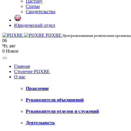
Пастору
Статьи
Свидетельства
Юридический отдел
РЦХВЕ
Централизованная религиозная организац
06
Чт
,
авг
0
Новое
Главная
Столетие РЦХВЕ
О нас
Правление
Руководители объединений
Руководители отделов и служений
Деятельность