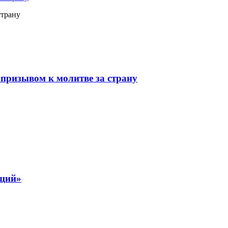
страну
призывом к молитве за страну
ящий»