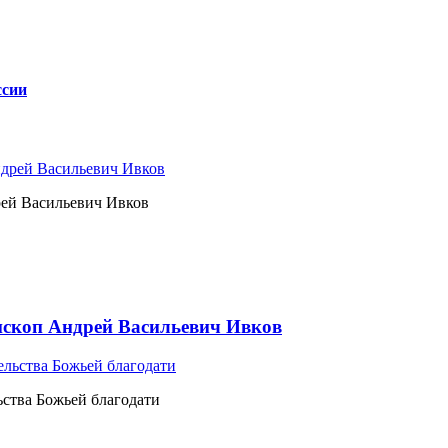
ссии
рей Васильевич Ивков
ископ Андрей Васильевич Ивков
ьства Божьей благодати