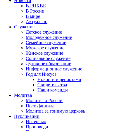
Новости
В РЦХВЕ
В России
В мире
Актуально
Служение
Детское служение
Молодёжное служение
Семейное служение
Мужское служение
Женское служение
Социальное служение
Духовное образование
Информационное служение
Год для Иисуса
Новости и репортажи
Свидетельства
Наши команды
Молитва
Молитва о России
Пост Даниила
Молитва за гонимую церковь
Публикации
Интервью
Проповеди