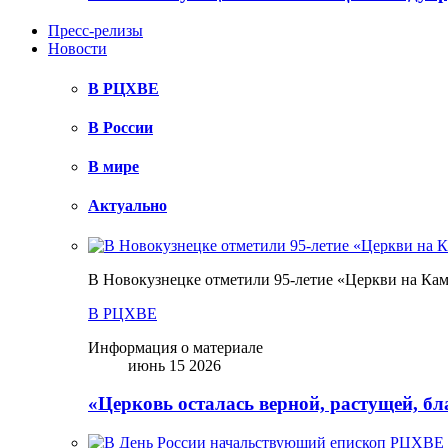
Пресс-релизы
Новости
В РЦХВЕ
В России
В мире
Актуально
В Новокузнецке отметили 95-летие «Церкви на Ка
В РЦХВЕ
Информация о материале
июнь 15 2026
«Церковь осталась верной, растущей, б