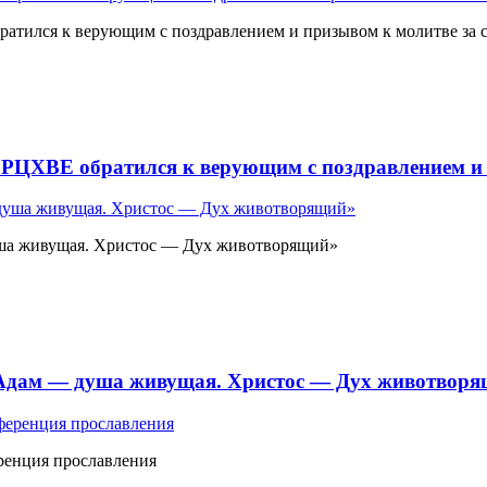
атился к верующим с поздравлением и призывом к молитве за 
 РЦХВЕ обратился к верующим с поздравлением и 
ша живущая. Христос — Дух животворящий»
«Адам — душа живущая. Христос — Дух животвор
ренция прославления