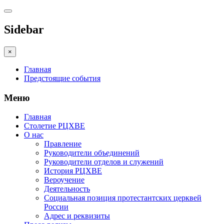
Sidebar
×
Главная
Предстоящие события
Меню
Главная
Столетие РЦХВЕ
О нас
Правление
Руководители объединений
Руководители отделов и служений
История РЦХВЕ
Вероучение
Деятельность
Социальная позиция протестантских церквей
России
Адрес и реквизиты