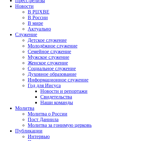
Пресс-релизы
Новости
В РЦХВЕ
В России
В мире
Актуально
Служение
Детское служение
Молодёжное служение
Семейное служение
Мужское служение
Женское служение
Социальное служение
Духовное образование
Информационное служение
Год для Иисуса
Новости и репортажи
Свидетельства
Наши команды
Молитва
Молитва о России
Пост Даниила
Молитва за гонимую церковь
Публикации
Интервью