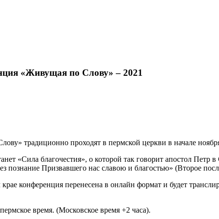
нция «Живущая по Слову» – 2021
ову» традиционно проходят в пермской церкви в начале ноября
станет «Сила благочестия», о которой так говорит апостол Пет
ез познание Призвавшего нас славою и благостью» (Второе посла
крае конференция перенесена в онлайн формат и будет транслир
пермское время. (Московское время +2 часа).