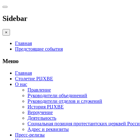
Sidebar
×
Главная
Предстоящие события
Меню
Главная
Столетие РЦХВЕ
О нас
Правление
Руководители объединений
Руководители отделов и служений
История РЦХВЕ
Вероучение
Деятельность
Социальная позиция протестантских церквей Росс
Адрес и реквизиты
Пресс-релизы