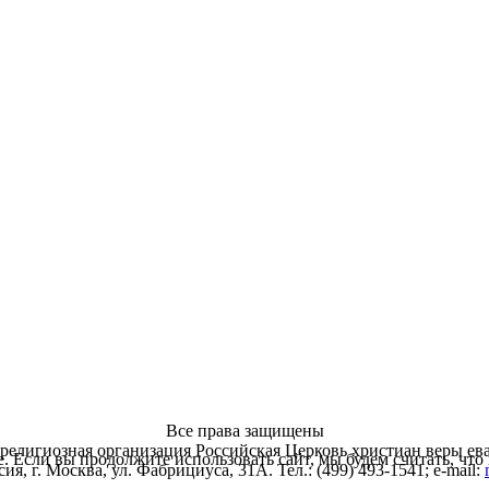
Все права защищены
религиозная организация Российская Церковь христиан веры ев
. Если вы продолжите использовать сайт, мы будем считать, что 
ия, г. Москва, ул. Фабрициуса, 31А. Тел.: (499) 493-1541; e-mail: