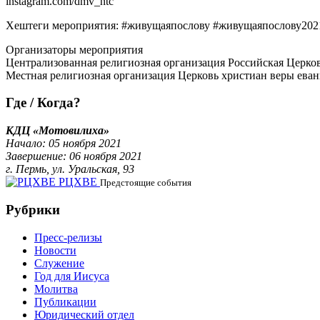
instagram.com/dmv_ntc
Хештеги мероприятия: #живущаяпослову #живущаяпослову2
Организаторы мероприятия
Централизованная религиозная организация Российская Церков
Местная религиозная организация Церковь христиан веры еван
Где / Когда?
КДЦ «Мотовилиха»
Начало: 05 ноября 2021
Завершение: 06 ноября 2021
г. Пермь, ул. Уральская, 93
РЦХВЕ
Предстоящие события
Рубрики
Пресс-релизы
Новости
Служение
Год для Иисуса
Молитва
Публикации
Юридический отдел