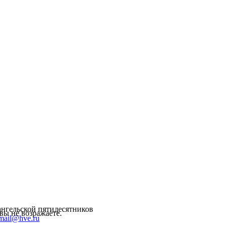
ангельской пятидесятников
вы не возражаете.
mail@hve.ru