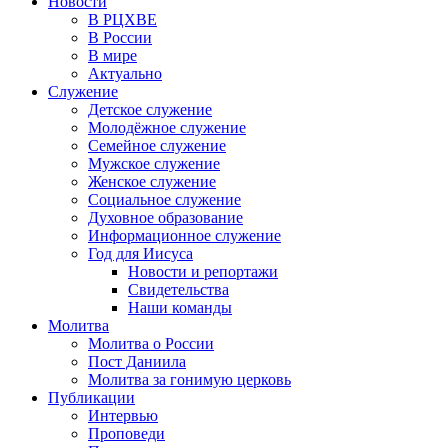
Новости
В РЦХВЕ
В России
В мире
Актуально
Служение
Детское служение
Молодёжное служение
Семейное служение
Мужское служение
Женское служение
Социальное служение
Духовное образование
Информационное служение
Год для Иисуса
Новости и репортажи
Свидетельства
Наши команды
Молитва
Молитва о России
Пост Даниила
Молитва за гонимую церковь
Публикации
Интервью
Проповеди