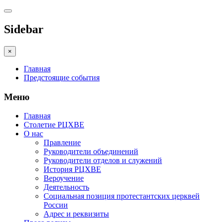
Sidebar
×
Главная
Предстоящие события
Меню
Главная
Столетие РЦХВЕ
О нас
Правление
Руководители объединений
Руководители отделов и служений
История РЦХВЕ
Вероучение
Деятельность
Социальная позиция протестантских церквей
России
Адрес и реквизиты