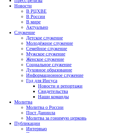
Пресс-релизы
Новости
В РЦХВЕ
В России
В мире
Актуально
Служение
Детское служение
Молодёжное служение
Семейное служение
Мужское служение
Женское служение
Социальное служение
Духовное образование
Информационное служение
Год для Иисуса
Новости и репортажи
Свидетельства
Наши команды
Молитва
Молитва о России
Пост Даниила
Молитва за гонимую церковь
Публикации
Интервью