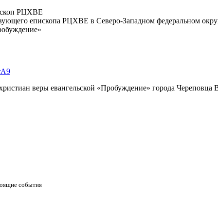
ископ РЦХВЕ
твующего епископа РЦХВЕ в Северо-Западном федеральном окру
робуждение»
rA9
 христиан веры евангельской «Пробуждение» города Череповца 
оящие события