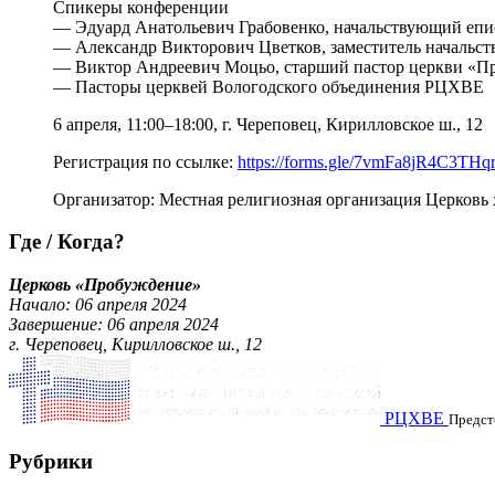
Спикеры конференции
— Эдуард Анатольевич Грабовенко, начальствующий еп
— Александр Викторович Цветков, заместитель начальс
— Виктор Андреевич Моцьо, старший пастор церкви «П
— Пасторы церквей Вологодского объединения РЦХВЕ
6 апреля, 11:00–18:00, г. Череповец, Кирилловское ш., 12
Регистрация по ссылке:
https://forms.gle/7vmFa8jR4C3THq
Организатор: Местная религиозная организация Церковь
Где / Когда?
Церковь «Пробуждение»
Начало: 06 апреля 2024
Завершение: 06 апреля 2024
г. Череповец, Кирилловское ш., 12
РЦХВЕ
Предст
Рубрики