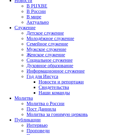
Новости
В РЦХВЕ
В России
В мире
Актуально
Служение
Детское служение
Молодёжное служение
Семейное служение
Мужское служение
Женское служение
Социальное служение
Духовное образование
Информационное служение
Год для Иисуса
Новости и репортажи
Свидетельства
Наши команды
Молитва
Молитва о России
Пост Даниила
Молитва за гонимую церковь
Публикации
Интервью
Проповеди