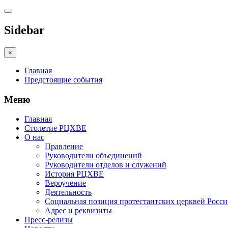
Sidebar
×
Главная
Предстоящие события
Меню
Главная
Столетие РЦХВЕ
О нас
Правление
Руководители объединений
Руководители отделов и служений
История РЦХВЕ
Вероучение
Деятельность
Социальная позиция протестантских церквей Росс
Адрес и реквизиты
Пресс-релизы