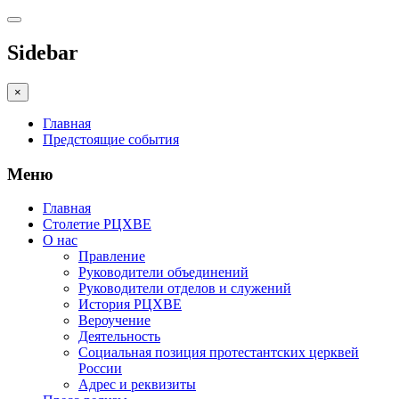
Sidebar
×
Главная
Предстоящие события
Меню
Главная
Столетие РЦХВЕ
О нас
Правление
Руководители объединений
Руководители отделов и служений
История РЦХВЕ
Вероучение
Деятельность
Социальная позиция протестантских церквей
России
Адрес и реквизиты