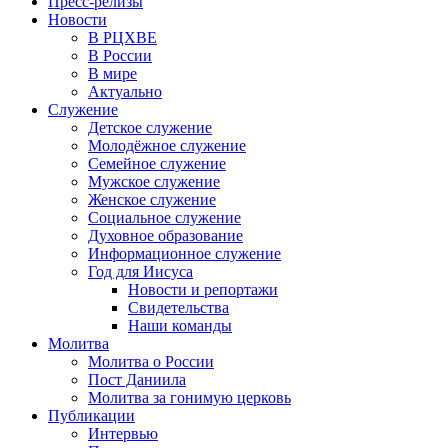
Пресс-релизы
Новости
В РЦХВЕ
В России
В мире
Актуально
Служение
Детское служение
Молодёжное служение
Семейное служение
Мужское служение
Женское служение
Социальное служение
Духовное образование
Информационное служение
Год для Иисуса
Новости и репортажи
Свидетельства
Наши команды
Молитва
Молитва о России
Пост Даниила
Молитва за гонимую церковь
Публикации
Интервью