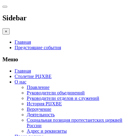
Sidebar
×
Главная
Предстоящие события
Меню
Главная
Столетие РЦХВЕ
О нас
Правление
Руководители объединений
Руководители отделов и служений
История РЦХВЕ
Вероучение
Деятельность
Социальная позиция протестантских церквей
России
Адрес и реквизиты