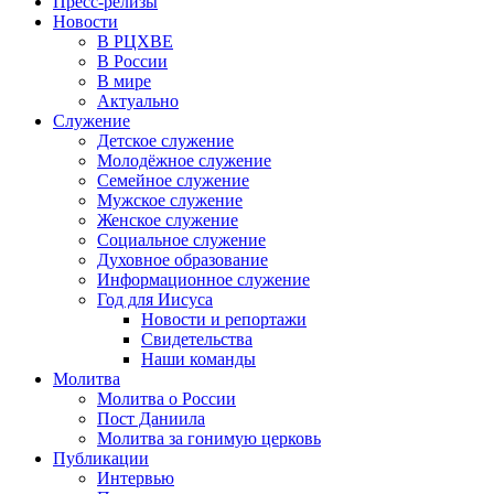
Пресс-релизы
Новости
В РЦХВЕ
В России
В мире
Актуально
Служение
Детское служение
Молодёжное служение
Семейное служение
Мужское служение
Женское служение
Социальное служение
Духовное образование
Информационное служение
Год для Иисуса
Новости и репортажи
Свидетельства
Наши команды
Молитва
Молитва о России
Пост Даниила
Молитва за гонимую церковь
Публикации
Интервью