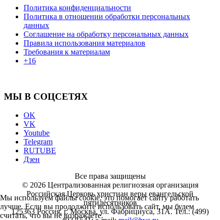
Политика конфиденциальности
Политика в отношении обработки персональных
данных
Соглашение на обработку персональных данных
Правила использования материалов
Требования к материалам
+16
МЫ В СОЦСЕТЯХ
OK
VK
Youtube
Telegram
RUTUBE
Дзен
Все права защищены
© 2026 Централизованная религиозная организация
Российская Церковь христиан веры евангельской
Мы используем файлы cookie, это помогает сайту работать
пятидесятников
лучше. Если вы продолжите использовать сайт, мы будем
125363 Россия, г. Москва, ул. Фабрициуса, 31А. Тел.: (499)
считать, что вы не возражаете.