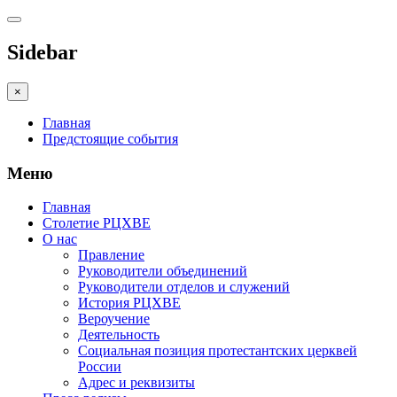
Sidebar
×
Главная
Предстоящие события
Меню
Главная
Столетие РЦХВЕ
О нас
Правление
Руководители объединений
Руководители отделов и служений
История РЦХВЕ
Вероучение
Деятельность
Социальная позиция протестантских церквей
России
Адрес и реквизиты