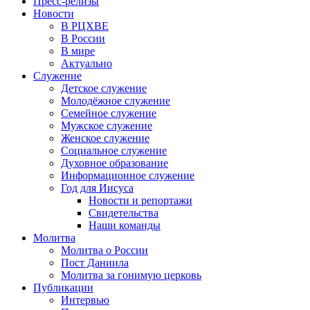
Пресс-релизы
Новости
В РЦХВЕ
В России
В мире
Актуально
Служение
Детское служение
Молодёжное служение
Семейное служение
Мужское служение
Женское служение
Социальное служение
Духовное образование
Информационное служение
Год для Иисуса
Новости и репортажи
Свидетельства
Наши команды
Молитва
Молитва о России
Пост Даниила
Молитва за гонимую церковь
Публикации
Интервью