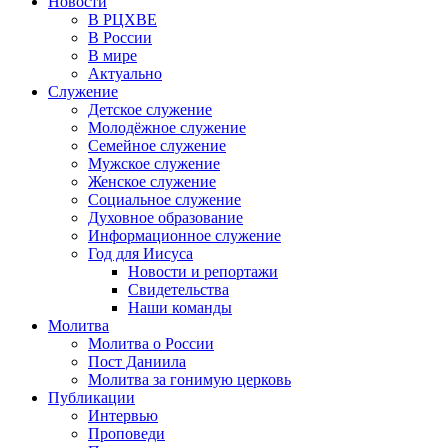
Новости
В РЦХВЕ
В России
В мире
Актуально
Служение
Детское служение
Молодёжное служение
Семейное служение
Мужское служение
Женское служение
Социальное служение
Духовное образование
Информационное служение
Год для Иисуса
Новости и репортажи
Свидетельства
Наши команды
Молитва
Молитва о России
Пост Даниила
Молитва за гонимую церковь
Публикации
Интервью
Проповеди