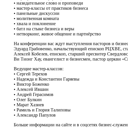
• назидательное слово и проповеди
• мастер-классы от практиков бизнеса
• панельные дискуссии
• молитвенная комната
• хвала и поклонение
• батл на стыке бизнеса и веры
• нетворкинг, живое общение и партнёрство
На конференции вас ждут выступления пасторов и бизне
Эдуард Грабовенко, начальствующий епископ РЦХВЕ, ст
Алексей Кобелев, епископ, старший пресвитер Свердлов
Ви Тионг Хау, евангелист и бизнесмен, пастор церкви 
Ведущие мастер-классов:
• Сергей Терехов
• Надежда и Константин Гаряевы
• Виктор Боженко
• Алексей Ившин
• Андрей Герасимов
• Олег Булкин
• Марат Хазиев
• Рамиль и Глория Талиповы
• Александр Папулов
Больше информации на сайте и в соцсетях бизнес-служе