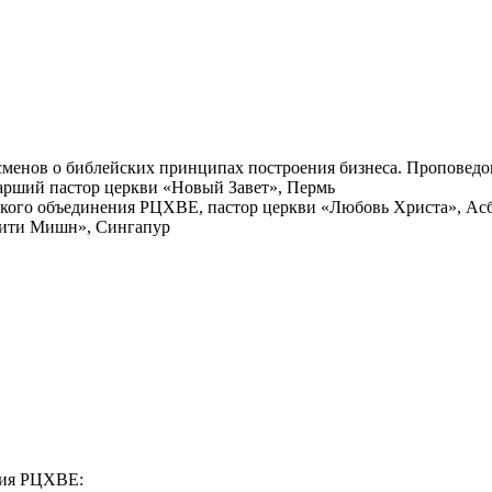
сменов о библейских принципах построения бизнеса. Проповедо
арший пастор церкви «Новый Завет», Пермь
ского объединения РЦХВЕ, пастор церкви «Любовь Христа», Ас
«Сити Мишн», Сингапур
ния РЦХВЕ: