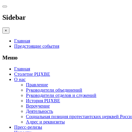
Sidebar
×
Главная
Предстоящие события
Меню
Главная
Столетие РЦХВЕ
О нас
Правление
Руководители объединений
Руководители отделов и служений
История РЦХВЕ
Вероучение
Деятельность
Социальная позиция протестантских церквей Росс
Адрес и реквизиты
Пресс-релизы