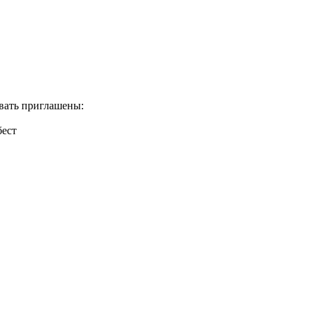
вать приглашены:
бест