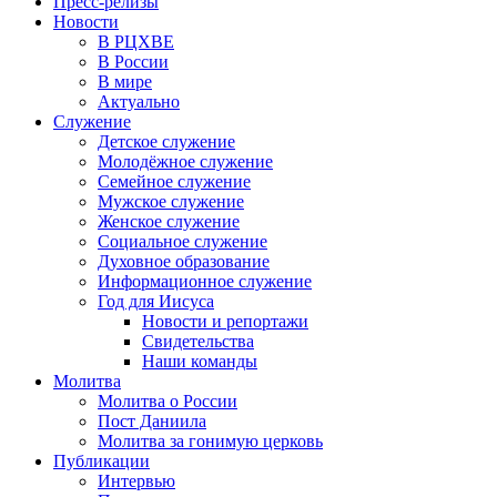
Пресс-релизы
Новости
В РЦХВЕ
В России
В мире
Актуально
Служение
Детское служение
Молодёжное служение
Семейное служение
Мужское служение
Женское служение
Социальное служение
Духовное образование
Информационное служение
Год для Иисуса
Новости и репортажи
Свидетельства
Наши команды
Молитва
Молитва о России
Пост Даниила
Молитва за гонимую церковь
Публикации
Интервью