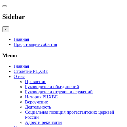
Sidebar
×
Главная
Предстоящие события
Меню
Главная
Столетие РЦХВЕ
О нас
Правление
Руководители объединений
Руководители отделов и служений
История РЦХВЕ
Вероучение
Деятельность
Социальная позиция протестантских церквей
России
Адрес и реквизиты