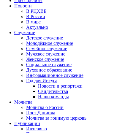
Пресс-релизы
Новости
В РЦХВЕ
В России
В мире
Актуально
Служение
Детское служение
Молодёжное служение
Семейное служение
Мужское служение
Женское служение
Социальное служение
Духовное образование
Информационное служение
Год для Иисуса
Новости и репортажи
Свидетельства
Наши команды
Молитва
Молитва о России
Пост Даниила
Молитва за гонимую церковь
Публикации
Интервью