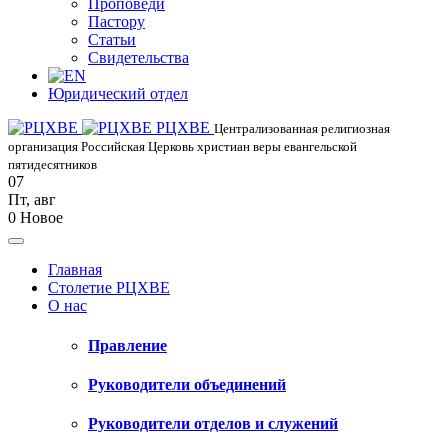
Проповеди
Пастору
Статьи
Свидетельства
Юридический отдел
РЦХВЕ
Централизованная религиозная
организация Российская Церковь христиан веры евангельской
пятидесятников
07
Пт
,
авг
0
Новое
Главная
Столетие РЦХВЕ
О нас
Правление
Руководители объединений
Руководители отделов и служений