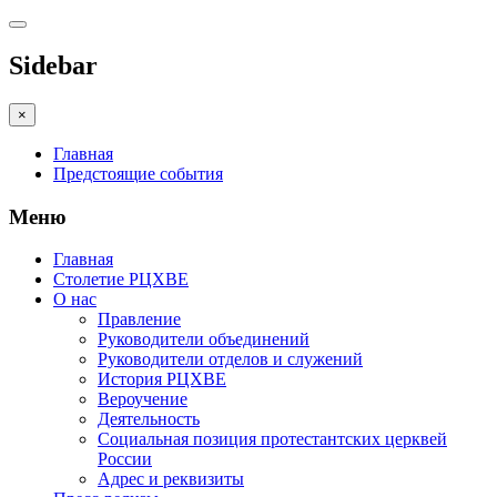
Sidebar
×
Главная
Предстоящие события
Меню
Главная
Столетие РЦХВЕ
О нас
Правление
Руководители объединений
Руководители отделов и служений
История РЦХВЕ
Вероучение
Деятельность
Социальная позиция протестантских церквей
России
Адрес и реквизиты