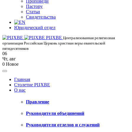
Проповеди
Пастору
Статьи
Свидетельства
Юридический отдел
РЦХВЕ
Централизованная религиозная
организация Российская Церковь христиан веры евангельской
пятидесятников
06
Чт
,
авг
0
Новое
Главная
Столетие РЦХВЕ
О нас
Правление
Руководители объединений
Руководители отделов и служений