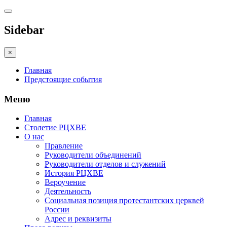
Sidebar
×
Главная
Предстоящие события
Меню
Главная
Столетие РЦХВЕ
О нас
Правление
Руководители объединений
Руководители отделов и служений
История РЦХВЕ
Вероучение
Деятельность
Социальная позиция протестантских церквей
России
Адрес и реквизиты