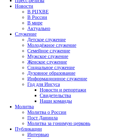
Пресс-релизы
Новости
В РЦХВЕ
В России
В мире
Актуально
Служение
Детское служение
Молодёжное служение
Семейное служение
Мужское служение
Женское служение
Социальное служение
Духовное образование
Информационное служение
Год для Иисуса
Новости и репортажи
Свидетельства
Наши команды
Молитва
Молитва о России
Пост Даниила
Молитва за гонимую церковь
Публикации
Интервью