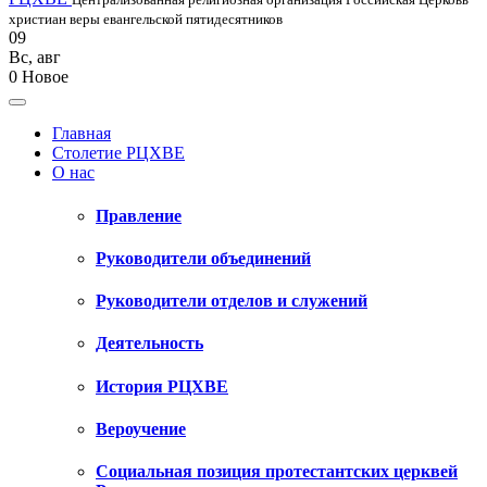
христиан веры евангельской пятидесятников
09
Вс
,
авг
0
Новое
Главная
Столетие РЦХВЕ
О нас
Правление
Руководители объединений
Руководители отделов и служений
Деятельность
История РЦХВЕ
Вероучение
Социальная позиция протестантских церквей