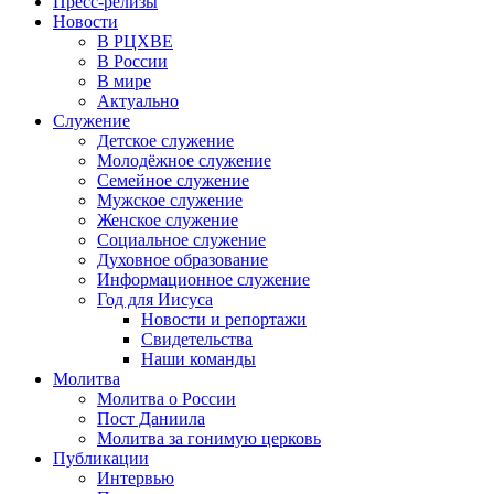
Пресс-релизы
Новости
В РЦХВЕ
В России
В мире
Актуально
Служение
Детское служение
Молодёжное служение
Семейное служение
Мужское служение
Женское служение
Социальное служение
Духовное образование
Информационное служение
Год для Иисуса
Новости и репортажи
Свидетельства
Наши команды
Молитва
Молитва о России
Пост Даниила
Молитва за гонимую церковь
Публикации
Интервью