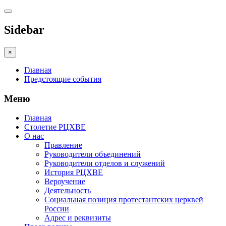
Sidebar
×
Главная
Предстоящие события
Меню
Главная
Столетие РЦХВЕ
О нас
Правление
Руководители объединений
Руководители отделов и служений
История РЦХВЕ
Вероучение
Деятельность
Социальная позиция протестантских церквей
России
Адрес и реквизиты