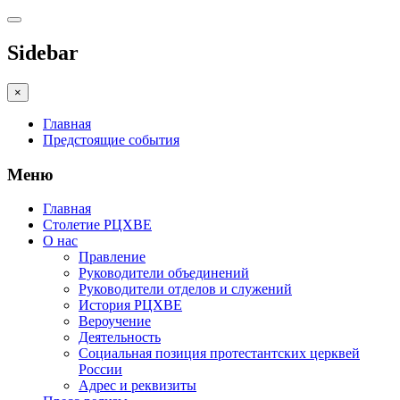
Sidebar
×
Главная
Предстоящие события
Меню
Главная
Столетие РЦХВЕ
О нас
Правление
Руководители объединений
Руководители отделов и служений
История РЦХВЕ
Вероучение
Деятельность
Социальная позиция протестантских церквей
России
Адрес и реквизиты