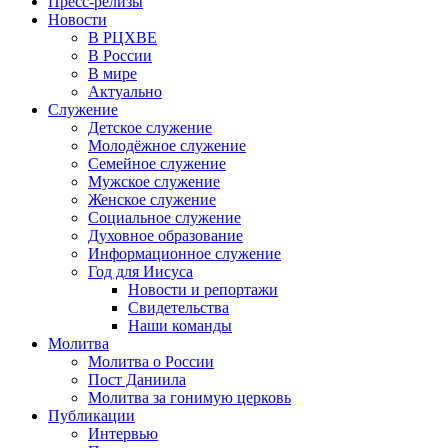
Пресс-релизы
Новости
В РЦХВЕ
В России
В мире
Актуально
Служение
Детское служение
Молодёжное служение
Семейное служение
Мужское служение
Женское служение
Социальное служение
Духовное образование
Информационное служение
Год для Иисуса
Новости и репортажи
Свидетельства
Наши команды
Молитва
Молитва о России
Пост Даниила
Молитва за гонимую церковь
Публикации
Интервью