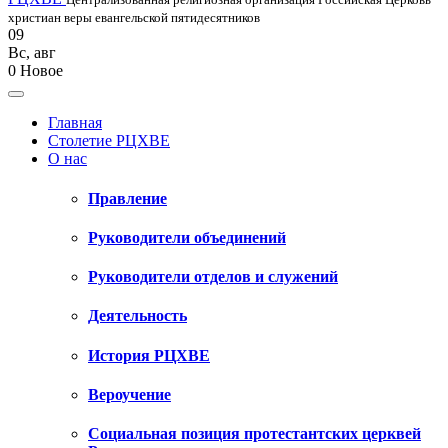
христиан веры евангельской пятидесятников
09
Вс
,
авг
0
Новое
Главная
Столетие РЦХВЕ
О нас
Правление
Руководители объединений
Руководители отделов и служений
Деятельность
История РЦХВЕ
Вероучение
Социальная позиция протестантских церквей