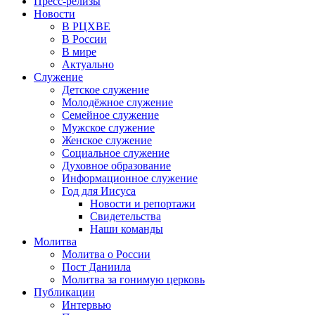
Пресс-релизы
Новости
В РЦХВЕ
В России
В мире
Актуально
Служение
Детское служение
Молодёжное служение
Семейное служение
Мужское служение
Женское служение
Социальное служение
Духовное образование
Информационное служение
Год для Иисуса
Новости и репортажи
Свидетельства
Наши команды
Молитва
Молитва о России
Пост Даниила
Молитва за гонимую церковь
Публикации
Интервью