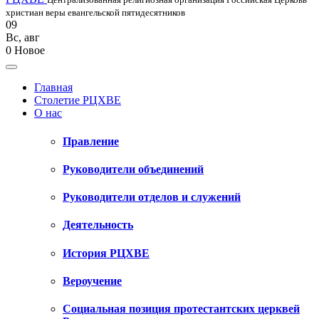
христиан веры евангельской пятидесятников
09
Вс
,
авг
0
Новое
Главная
Столетие РЦХВЕ
О нас
Правление
Руководители объединений
Руководители отделов и служений
Деятельность
История РЦХВЕ
Вероучение
Социальная позиция протестантских церквей