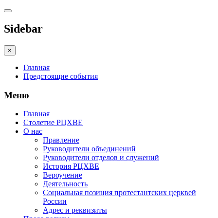
Sidebar
×
Главная
Предстоящие события
Меню
Главная
Столетие РЦХВЕ
О нас
Правление
Руководители объединений
Руководители отделов и служений
История РЦХВЕ
Вероучение
Деятельность
Социальная позиция протестантских церквей
России
Адрес и реквизиты