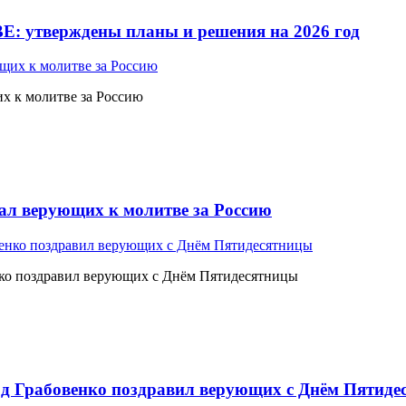
Е: утверждены планы и решения на 2026 год
 к молитве за Россию
л верующих к молитве за Россию
ко поздравил верующих с Днём Пятидесятницы
 Грабовенко поздравил верующих с Днём Пятиде