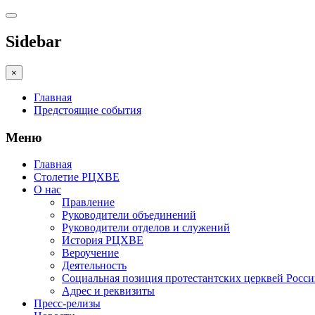
Sidebar
×
Главная
Предстоящие события
Меню
Главная
Столетие РЦХВЕ
О нас
Правление
Руководители объединений
Руководители отделов и служений
История РЦХВЕ
Вероучение
Деятельность
Социальная позиция протестантских церквей Росс
Адрес и реквизиты
Пресс-релизы