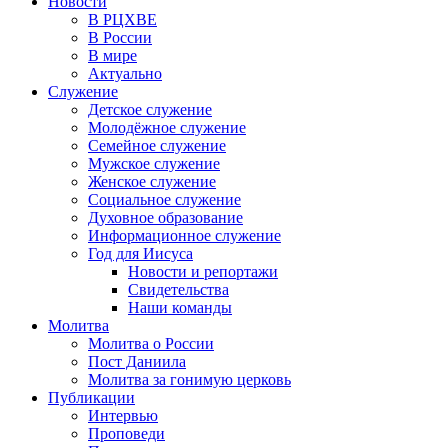
Новости
В РЦХВЕ
В России
В мире
Актуально
Служение
Детское служение
Молодёжное служение
Семейное служение
Мужское служение
Женское служение
Социальное служение
Духовное образование
Информационное служение
Год для Иисуса
Новости и репортажи
Свидетельства
Наши команды
Молитва
Молитва о России
Пост Даниила
Молитва за гонимую церковь
Публикации
Интервью
Проповеди