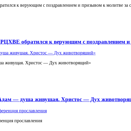
атился к верующим с поздравлением и призывом к молитве за 
 РЦХВЕ обратился к верующим с поздравлением и 
ша живущая. Христос — Дух животворящий»
«Адам — душа живущая. Христос — Дух животвор
ренция прославления