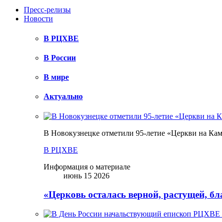
Пресс-релизы
Новости
В РЦХВЕ
В России
В мире
Актуально
В Новокузнецке отметили 95-летие «Церкви на Ка
В РЦХВЕ
Информация о материале
июнь 15 2026
«Церковь осталась верной, растущей, б