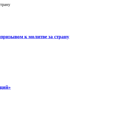
страну
призывом к молитве за страну
ящий»