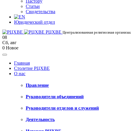
Пастору
Статьи
Свидетельства
Юридический отдел
РЦХВЕ
Централизованная религиозная организац
08
Сб
,
авг
0
Новое
Главная
Столетие РЦХВЕ
О нас
Правление
Руководители объединений
Руководители отделов и служений
Деятельность