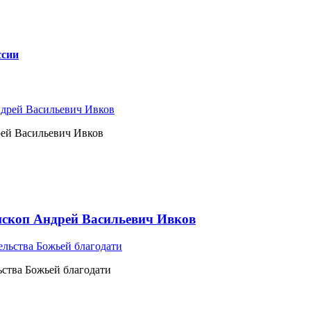
ссии
рей Васильевич Ивков
ископ Андрей Васильевич Ивков
ьства Божьей благодати