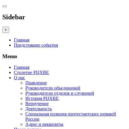
Sidebar
×
Главная
Предстоящие события
Меню
Главная
Столетие РЦХВЕ
О нас
Правление
Руководители объединений
Руководители отделов и служений
История РЦХВЕ
Вероучение
Деятельность
Социальная позиция протестантских церквей
России
Адрес и реквизиты