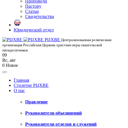
Проповеди
Пастору
Статьи
Свидетельства
Юридический отдел
РЦХВЕ
Централизованная религиозная
организация Российская Церковь христиан веры евангельской
пятидесятников
09
Вс
,
авг
0
Новое
Главная
Столетие РЦХВЕ
О нас
Правление
Руководители объединений
Руководители отделов и служений