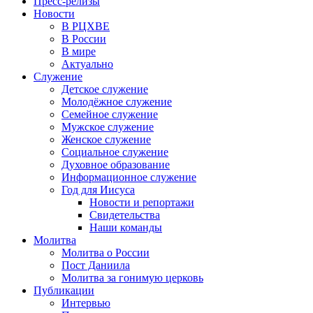
Пресс-релизы
Новости
В РЦХВЕ
В России
В мире
Актуально
Служение
Детское служение
Молодёжное служение
Семейное служение
Мужское служение
Женское служение
Социальное служение
Духовное образование
Информационное служение
Год для Иисуса
Новости и репортажи
Свидетельства
Наши команды
Молитва
Молитва о России
Пост Даниила
Молитва за гонимую церковь
Публикации
Интервью