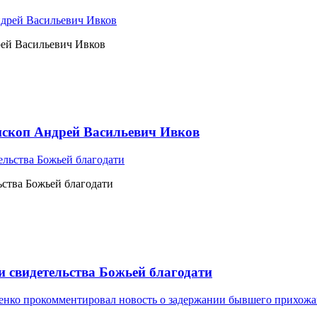
рей Васильевич Ивков
ископ Андрей Васильевич Ивков
ьства Божьей благодати
и свидетельства Божьей благодати