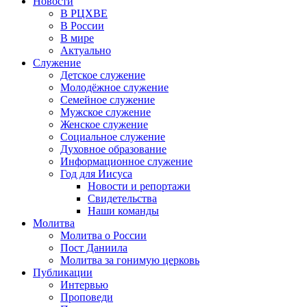
Новости
В РЦХВЕ
В России
В мире
Актуально
Служение
Детское служение
Молодёжное служение
Семейное служение
Мужское служение
Женское служение
Социальное служение
Духовное образование
Информационное служение
Год для Иисуса
Новости и репортажи
Свидетельства
Наши команды
Молитва
Молитва о России
Пост Даниила
Молитва за гонимую церковь
Публикации
Интервью
Проповеди