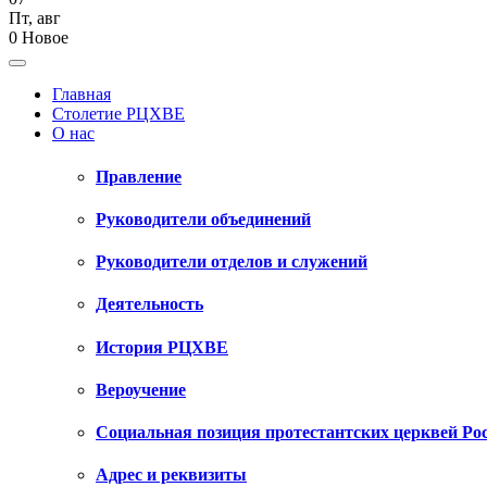
Пт
,
авг
0
Новое
Главная
Столетие РЦХВЕ
О нас
Правление
Руководители объединений
Руководители отделов и служений
Деятельность
История РЦХВЕ
Вероучение
Социальная позиция протестантских церквей Ро
Адрес и реквизиты