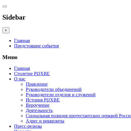
Sidebar
×
Главная
Предстоящие события
Меню
Главная
Столетие РЦХВЕ
О нас
Правление
Руководители объединений
Руководители отделов и служений
История РЦХВЕ
Вероучение
Деятельность
Социальная позиция протестантских церквей Росс
Адрес и реквизиты
Пресс-релизы