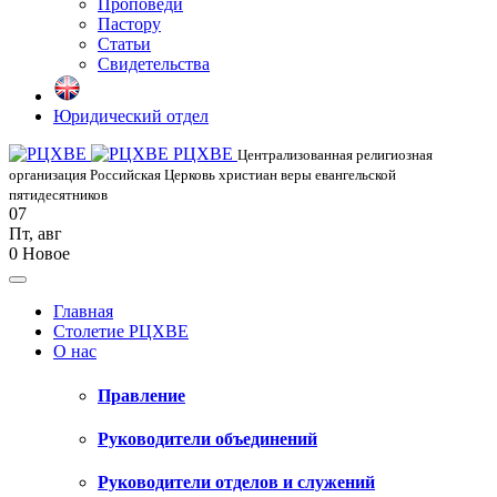
Проповеди
Пастору
Статьи
Свидетельства
Юридический отдел
РЦХВЕ
Централизованная религиозная
организация Российская Церковь христиан веры евангельской
пятидесятников
07
Пт
,
авг
0
Новое
Главная
Столетие РЦХВЕ
О нас
Правление
Руководители объединений
Руководители отделов и служений