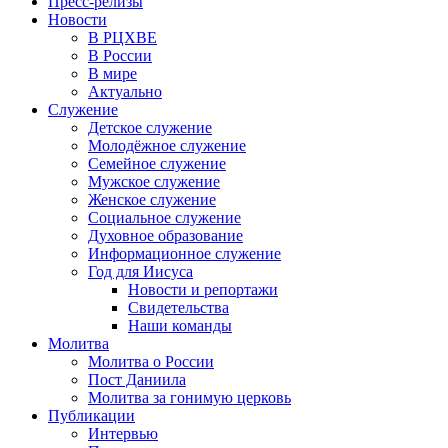
Пресс-релизы
Новости
В РЦХВЕ
В России
В мире
Актуально
Служение
Детское служение
Молодёжное служение
Семейное служение
Мужское служение
Женское служение
Социальное служение
Духовное образование
Информационное служение
Год для Иисуса
Новости и репортажи
Свидетельства
Наши команды
Молитва
Молитва о России
Пост Даниила
Молитва за гонимую церковь
Публикации
Интервью