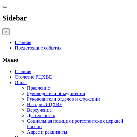
Sidebar
×
Главная
Предстоящие события
Меню
Главная
Столетие РЦХВЕ
О нас
Правление
Руководители объединений
Руководители отделов и служений
История РЦХВЕ
Вероучение
Деятельность
Социальная позиция протестантских церквей
России
Адрес и реквизиты