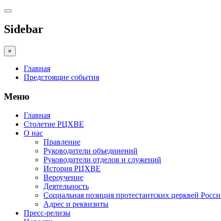
Sidebar
×
Главная
Предстоящие события
Меню
Главная
Столетие РЦХВЕ
О нас
Правление
Руководители объединений
Руководители отделов и служений
История РЦХВЕ
Вероучение
Деятельность
Социальная позиция протестантских церквей Росс
Адрес и реквизиты
Пресс-релизы