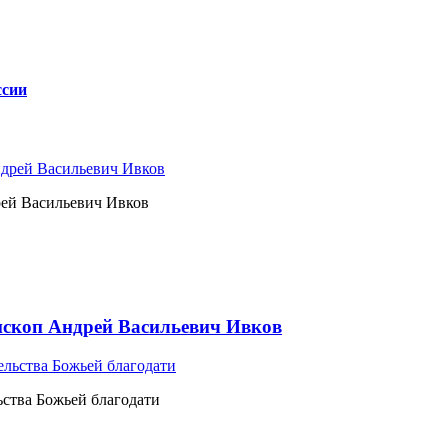
ссии
рей Васильевич Ивков
ископ Андрей Васильевич Ивков
ьства Божьей благодати