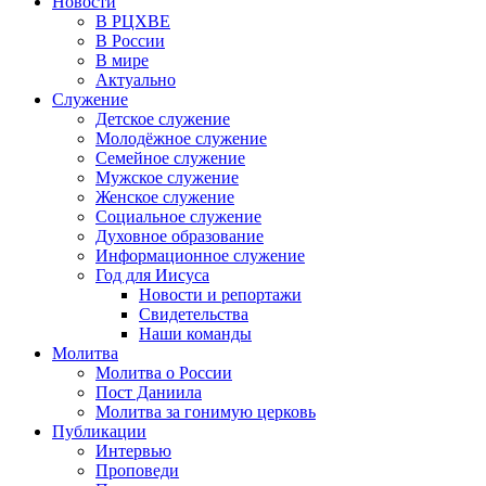
Новости
В РЦХВЕ
В России
В мире
Актуально
Служение
Детское служение
Молодёжное служение
Семейное служение
Мужское служение
Женское служение
Социальное служение
Духовное образование
Информационное служение
Год для Иисуса
Новости и репортажи
Свидетельства
Наши команды
Молитва
Молитва о России
Пост Даниила
Молитва за гонимую церковь
Публикации
Интервью
Проповеди