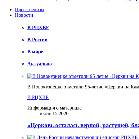
Пресс-релизы
Новости
В РЦХВЕ
В России
В мире
Актуально
В Новокузнецке отметили 95-летие «Церкви на Ка
В РЦХВЕ
Информация о материале
июнь 15 2026
«Церковь осталась верной, растущей, б