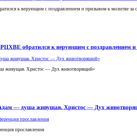
атился к верующим с поздравлением и призывом к молитве за 
 РЦХВЕ обратился к верующим с поздравлением и 
ша живущая. Христос — Дух животворящий»
«Адам — душа живущая. Христос — Дух животвор
ренция прославления