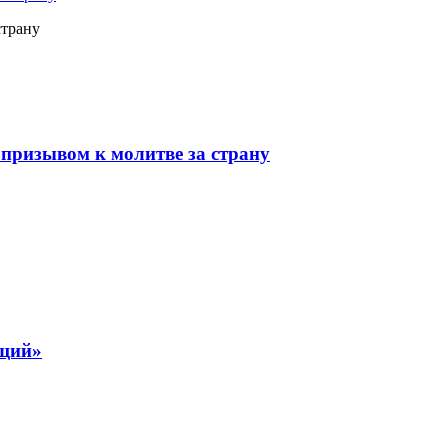
страну
призывом к молитве за страну
ящий»