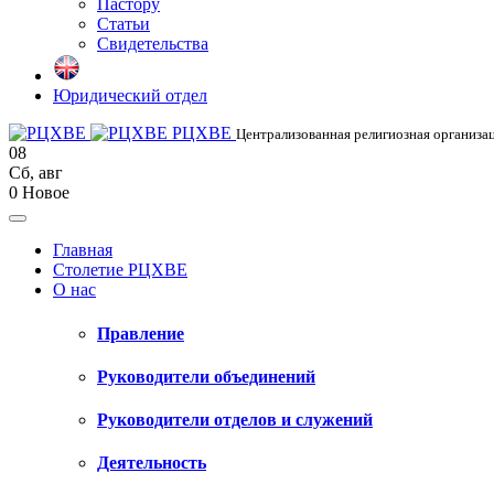
Пастору
Статьи
Свидетельства
Юридический отдел
РЦХВЕ
Централизованная религиозная организац
08
Сб
,
авг
0
Новое
Главная
Столетие РЦХВЕ
О нас
Правление
Руководители объединений
Руководители отделов и служений
Деятельность