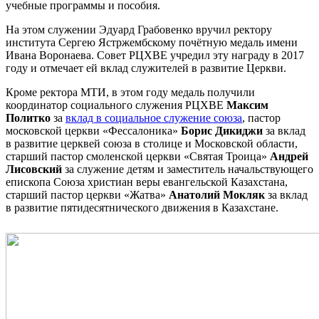
учебные программы и пособия.
На этом служении Эдуард Грабовенко вручил ректору
института Сергею Ястржембскому почётную медаль имени
Ивана Воронаева. Совет РЦХВЕ учредил эту награду в 2017
году и отмечает ей вклад служителей в развитие Церкви.
Кроме ректора МТИ, в этом году медаль получили
координатор социального служения РЦХВЕ
Максим
Политко
за
вклад в социальное служение союза
, пастор
московской церкви «Фессалоника»
Борис Дикиджи
за вклад
в развитие церквей союза в столице и Московской области,
старший пастор смоленской церкви «Святая Троица»
Андрей
Лисовский
за служение детям и заместитель начальствующего
епископа Союза христиан веры евангельской Казахстана,
старший пастор церкви «Жатва»
Анатолий Мокляк
за вклад
в развитие пятидесятнического движения в Казахстане.