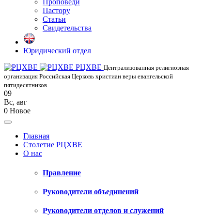
Проповеди
Пастору
Статьи
Свидетельства
Юридический отдел
РЦХВЕ
Централизованная религиозная
организация Российская Церковь христиан веры евангельской
пятидесятников
09
Вс
,
авг
0
Новое
Главная
Столетие РЦХВЕ
О нас
Правление
Руководители объединений
Руководители отделов и служений