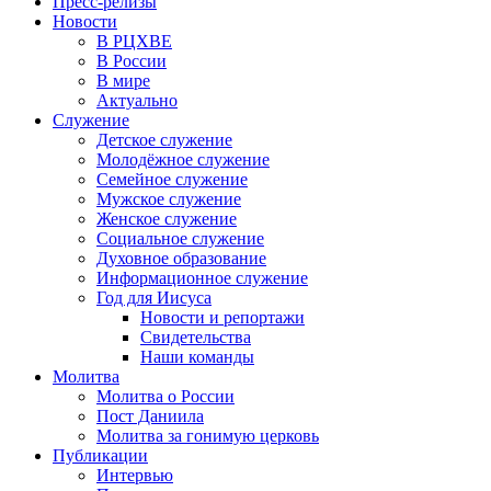
Пресс-релизы
Новости
В РЦХВЕ
В России
В мире
Актуально
Служение
Детское служение
Молодёжное служение
Семейное служение
Мужское служение
Женское служение
Социальное служение
Духовное образование
Информационное служение
Год для Иисуса
Новости и репортажи
Свидетельства
Наши команды
Молитва
Молитва о России
Пост Даниила
Молитва за гонимую церковь
Публикации
Интервью