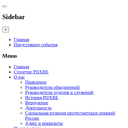
Sidebar
×
Главная
Предстоящие события
Меню
Главная
Столетие РЦХВЕ
О нас
Правление
Руководители объединений
Руководители отделов и служений
История РЦХВЕ
Вероучение
Деятельность
Социальная позиция протестантских церквей
России
Адрес и реквизиты