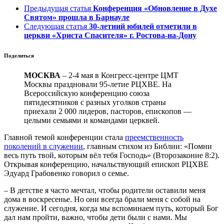
Предыдущая статья
Конференция «Обновление в Духе
Святом» прошла в Барнауле
Следующая статья
30-летний юбилей отметили в
церкви «Христа Спасителя» г. Ростова-на-Дону
Поделиться
МОСКВА
– 2-4 мая в Конгресс-центре ЦМТ
Москвы праздновали 95-летие РЦХВЕ. На
Всероссийскую конференцию союза
пятидесятников с разных уголков страны
приехали 2 000 лидеров, пасторов, епископов —
целыми семьями и командами церквей.
Главной темой конференции стала
преемственность
поколений в служении
, главным стихом из Библии: «Помни
весь путь твой, которым вёл тебя Господь» (Второзаконие 8:2).
Открывая конференцию, начальствующий епископ РЦХВЕ
Эдуард Грабовенко говорил о семье.
– В детстве я часто мечтал, чтобы родители оставили меня
дома в воскресенье. Но они всегда брали меня с собой на
служение. И сегодня, когда мы вспоминаем путь, который Бог
дал нам пройти, важно, чтобы дети были с нами. Мы