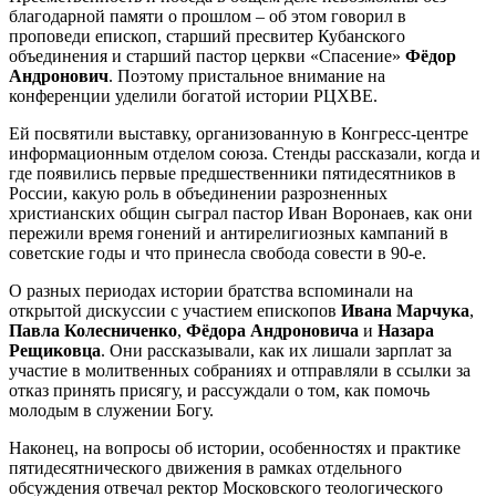
благодарной памяти о прошлом – об этом говорил в
проповеди епископ, старший пресвитер Кубанского
объединения и старший пастор церкви «Спасение»
Фёдор
Андронович
. Поэтому пристальное внимание на
конференции уделили богатой истории РЦХВЕ.
Ей посвятили выставку, организованную в Конгресс-центре
информационным отделом союза. Стенды рассказали, когда и
где появились первые предшественники пятидесятников в
России, какую роль в объединении разрозненных
христианских общин сыграл пастор Иван Воронаев, как они
пережили время гонений и антирелигиозных кампаний в
советские годы и что принесла свобода совести в 90-е.
О разных периодах истории братства вспоминали на
открытой дискуссии с участием епископов
Ивана Марчука
,
Павла Колесниченко
,
Фёдора Андроновича
и
Назара
Рещиковца
. Они рассказывали, как их лишали зарплат за
участие в молитвенных собраниях и отправляли в ссылки за
отказ принять присягу, и рассуждали о том, как помочь
молодым в служении Богу.
Наконец, на вопросы об истории, особенностях и практике
пятидесятнического движения в рамках отдельного
обсуждения отвечал ректор Московского теологического