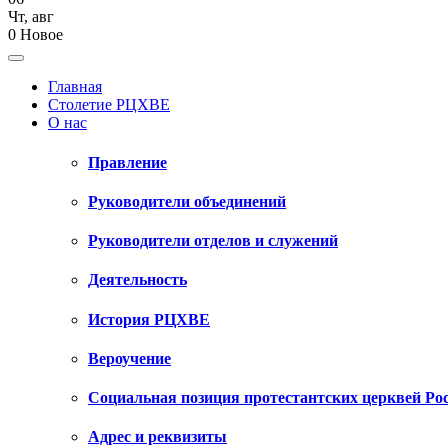
Чт
,
авг
0
Новое
Главная
Столетие РЦХВЕ
О нас
Правление
Руководители объединений
Руководители отделов и служений
Деятельность
История РЦХВЕ
Вероучение
Социальная позиция протестантских церквей Ро
Адрес и реквизиты