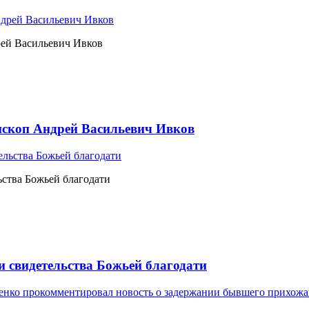
рей Васильевич Ивков
ископ Андрей Васильевич Ивков
ьства Божьей благодати
и свидетельства Божьей благодати