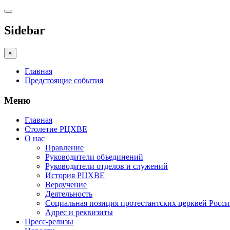
Sidebar
×
Главная
Предстоящие события
Меню
Главная
Столетие РЦХВЕ
О нас
Правление
Руководители объединений
Руководители отделов и служений
История РЦХВЕ
Вероучение
Деятельность
Социальная позиция протестантских церквей Росс
Адрес и реквизиты
Пресс-релизы