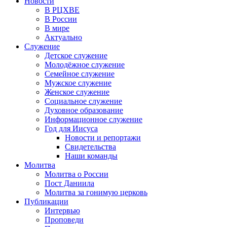
Новости
В РЦХВЕ
В России
В мире
Актуально
Служение
Детское служение
Молодёжное служение
Семейное служение
Мужское служение
Женское служение
Социальное служение
Духовное образование
Информационное служение
Год для Иисуса
Новости и репортажи
Свидетельства
Наши команды
Молитва
Молитва о России
Пост Даниила
Молитва за гонимую церковь
Публикации
Интервью
Проповеди