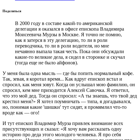
Поделиться
В 2000 году в составе какой-то американской
делегации я оказался в офисе епископа Владимира
Моисеевича Мурзы в Москве. Я точно не помню,
как я затерся в эту делегацию, то ли в роли
переводчика, то ли в роли водителя, но мне
нечаянно выпала такая честь. Пока они обсуждали
какие-то великие дела, я сидел в сторонке и скучал
(тогда еще не было айфонов).
У меня была одна мысль — где бы попить нормальный кофе.
Так, зевая, я коротал время... Как вдруг епископ встал и
спросил, как меня зовут. Когда он услышал мою фамилию, он
спросил, кем мне приходится Алексей Савочка. Я ответил,
что это мой дед. Тогда он спросил: «А ты знаешь, что твой дед
крестил меня?» Я хотел поумничать — типа, я догадывался,
но, понимая какие 'шишки' тут сидят, я промямлил что-то
вроде как — ого!
И тут епископ Владимир Мурза привлек внимание всех
присутствующих и сказал: «Я хочу вам рассказать одну
историю про деда этого молодого человека. Я про себя