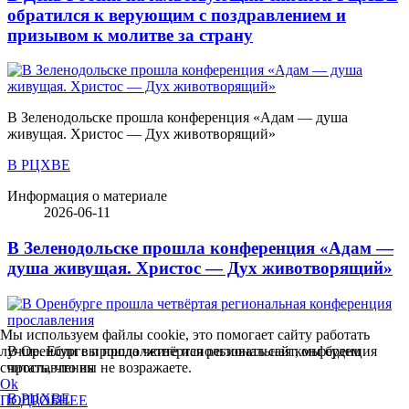
обратился к верующим с поздравлением и
призывом к молитве за страну
В Зеленодольске прошла конференция «Адам — душа
живущая. Христос — Дух животворящий»
В РЦХВЕ
Информация о материале
2026-06-11
В Зеленодольске прошла конференция «Адам —
душа живущая. Христос — Дух животворящий»
Мы используем файлы cookie, это помогает сайту работать
В Оренбурге прошла четвёртая региональная конференция
лучше. Если вы продолжите использовать сайт, мы будем
прославления
считать, что вы не возражаете.
Ok
В РЦХВЕ
ПОДРОБНЕЕ