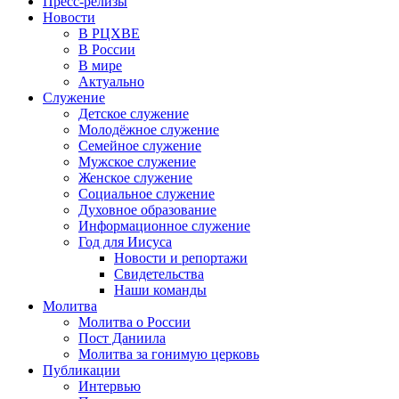
Пресс-релизы
Новости
В РЦХВЕ
В России
В мире
Актуально
Служение
Детское служение
Молодёжное служение
Семейное служение
Мужское служение
Женское служение
Социальное служение
Духовное образование
Информационное служение
Год для Иисуса
Новости и репортажи
Свидетельства
Наши команды
Молитва
Молитва о России
Пост Даниила
Молитва за гонимую церковь
Публикации
Интервью