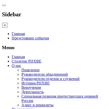
Sidebar
×
Главная
Предстоящие события
Меню
Главная
Столетие РЦХВЕ
О нас
Правление
Руководители объединений
Руководители отделов и служений
История РЦХВЕ
Вероучение
Деятельность
Социальная позиция протестантских церквей
России
Адрес и реквизиты