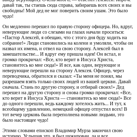
давай так, ты стаешь сюда справа, забираешь всех своих и вы
свободны! Мой дед не мог поверить своим ушам. Это было
чудо!
Он медленно перешел по правую сторону офицера. Но, вдруг,
неверующие люди со слезами на глазах начали проситься:
«Пастор Алексей, я обещаю, что с этого дня буду ходить на
собрание!» Люди становились на колени и умоляли, чтобы он
назвал их имена, и отвел на свою сторону. Алексей был в
замешательстве... И вдруг ему пришла идея! Он встал, и
громко прокричал: «Все, кто верит в Иисуса Христа,
становитесь ко мне сюда!» И все, как один, верующие и
неверующие перешли на сторону Алексея. Офицер, через
переводчика, обратился и сказал: «Ты меня не понял, мы
разрешаем взять только своих людей из вашей церкви. Давай
сначала. Стань по другую сторону, и отбирай своих!» Дед
перешел на другую сторону и снова громко прокричал: «Все,
кто верит в Иисуса Христа — становитесь ко мне сюда!» Все
до одного перешли, ведь каждому хотелось жить... И тут, к
всеобщему удивлению, немецкий офицер отпустил всех! В
тот вечер церковь была переполнена новыми людьми, это
было настоящее чудо!
Этими словами епископ Владимир Мурза закончил свою
историю. Услышав это, я был шокирован, да и все