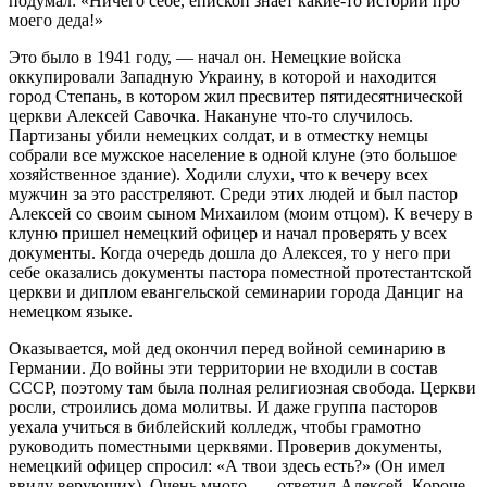
подумал: «Ничего себе, епископ знает какие-то истории про
моего деда!»
Это было в 1941 году, — начал он. Немецкие войска
оккупировали Западную Украину, в которой и наxодится
город Степань, в котором жил пресвитер пятидесятнической
церкви Алексей Савочка. Накануне что-то случилось.
Партизаны убили немецких солдат, и в отместку немцы
собрали все мужское население в одной клуне (это большое
хозяйственное здание). Ходили слухи, что к вечеру всех
мужчин за это расстреляют. Среди этих людей и был пастор
Алексей со своим сыном Михаилом (моим отцом). К вечеру в
клуню пришел немецкий офицер и начал проверять у всех
документы. Когда очередь дошла до Алексея, то у него при
себе оказались документы пастора поместной протестантской
церкви и диплом евангельской семинарии города Данциг на
немецком языке.
Оказывается, мой дед окончил перед войной семинарию в
Германии. До войны эти территории не входили в состав
СССР, поэтому там была полная религиозная свобода. Церкви
росли, строились дома молитвы. И даже группа пасторов
уехала учиться в библейский колледж, чтобы грамотно
руководить поместными церквями. Проверив документы,
немецкий офицер спросил: «А твои здесь есть?» (Он имел
ввиду верующих). Очень много, — ответил Алексей. Короче