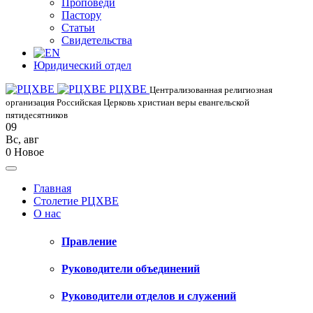
Проповеди
Пастору
Статьи
Свидетельства
Юридический отдел
РЦХВЕ
Централизованная религиозная
организация Российская Церковь христиан веры евангельской
пятидесятников
09
Вс
,
авг
0
Новое
Главная
Столетие РЦХВЕ
О нас
Правление
Руководители объединений
Руководители отделов и служений