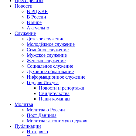
Пресс-релизы
Новости
В РЦХВЕ
В России
В мире
Актуально
Служение
Детское служение
Молодёжное служение
Семейное служение
Мужское служение
Женское служение
Социальное служение
Духовное образование
Информационное служение
Год для Иисуса
Новости и репортажи
Свидетельства
Наши команды
Молитва
Молитва о России
Пост Даниила
Молитва за гонимую церковь
Публикации
Интервью