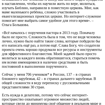
в наставлении, чтобы их научили жить по вере, молиться,
изучать Библию, направили в поместную церковь. Мне, как
маме маленького ребёнка, сложно участвовать в
евангелизационных проектах церкви. Но интернет-служение
помогает мне выбрать самое удобное для этого время». –
Ольга Большова.
«Всё началось с поручения пастора в 2013 году. Поначалу
было не просто. Сложность была в том, что не видя человека
лично, нужно было найти такие слова, которые побудили бы
его написать ещё раз, а потом ещё. Слава Богу, что создатели
проекта очень хорошо продумали все ресурсы и инструменты
для эффективного благовестия. Моей задачей было просто
молиться за каждого вновь обратившегося, стараться помочь
им всеми имеющимися в наличии средствами и быть
постоянной в выполнении порученного.
Сейчас у меня 706 учеников* в России, 137 – в странах
ближнего зарубежья, 42 – в странах дальнего зарубежья. В
общей сложности я веду переписку с русскоязычными
представителями 30 стран.
Есть нужда в делателях, потому что сейчас интернет-
пространство охватывает огромное множество людей,
которые свели до минимума своё общение в реальном мире и