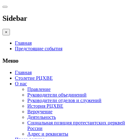
Sidebar
×
Главная
Предстоящие события
Меню
Главная
Столетие РЦХВЕ
О нас
Правление
Руководители объединений
Руководители отделов и служений
История РЦХВЕ
Вероучение
Деятельность
Социальная позиция протестантских церквей
России
Адрес и реквизиты