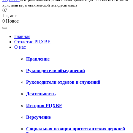
христиан веры евангельской пятидесятников
07
Пт
,
авг
0
Новое
Главная
Столетие РЦХВЕ
О нас
Правление
Руководители объединений
Руководители отделов и служений
Деятельность
История РЦХВЕ
Вероучение
Социальная позиция протестантских церквей