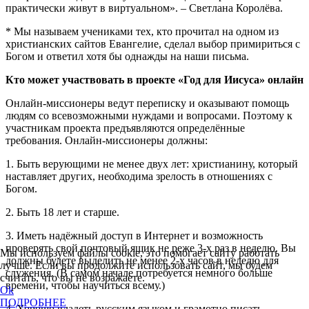
практически живут в виртуальном». – Светлана Королёва.
* Мы называем учениками тех, кто прочитал на одном из
христианских сайтов Евангелие, сделал выбор примириться с
Богом и ответил хотя бы однажды на наши письма.
Кто может участвовать в проекте «Год для Иисуса» онлайн
Онлайн-миссионеры ведут переписку и оказывают помощь
людям со всевозможными нуждами и вопросами. Поэтому к
участникам проекта предъявляются определённые
требования. Онлайн-миссионеры должны:
1. Быть верующими не менее двух лет: христианину, который
наставляет других, необходима зрелость в отношениях с
Богом.
2. Быть 18 лет и старше.
3. Иметь надёжный доступ в Интернет и возможность
проверять свой почтовый ящик не реже 3-х раз в неделю. Вы
Мы используем файлы cookie, это помогает сайту работать
должны будете выделить не менее 2-х часов в неделю для
лучше. Если вы продолжите использовать сайт, мы будем
служения. (В самом начале потребуется немного больше
считать, что вы не возражаете.
времени, чтобы научиться всему.)
Ok
ПОДРОБНЕЕ
4. Хорошо владеть русским языком и грамотно писать.