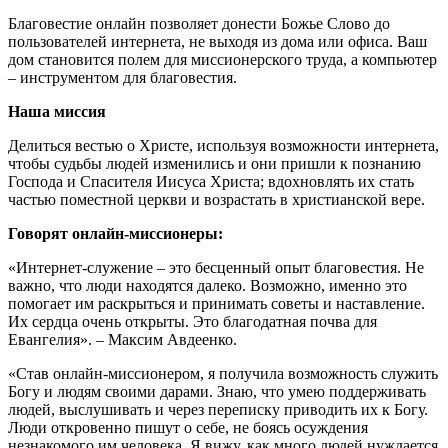
Благовестие онлайн позволяет донести Божье Слово до
пользователей интернета, не выходя из дома или офиса. Ваш
дом становится полем для миссионерского труда, а компьютер
– инструментом для благовестия.
Наша миссия
Делиться вестью о Христе, используя возможности интернета,
чтобы судьбы людей изменились и они пришли к познанию
Господа и Спасителя Иисуса Христа; вдохновлять их стать
частью поместной церкви и возрастать в христианской вере.
Говорят онлайн-миссионеры:
«Интернет-служение – это бесценный опыт благовестия. Не
важно, что люди находятся далеко. Возможно, именно это
помогает им раскрыться и принимать советы и наставление.
Их сердца очень открыты. Это благодатная почва для
Евангелия». – Максим Авдеенко.
«Став онлайн-миссионером, я получила возможность служить
Богу и людям своими дарами. Знаю, что умею поддерживать
людей, выслушивать и через переписку приводить их к Богу.
Люди откровенно пишут о себе, не боясь осуждения
незнакомого им человека. Я вижу, как много людей нуждается