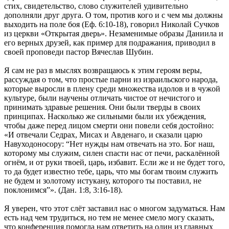
стих, свидетельство, слово служителей удивительно
дополняли друг друга. О том, против кого и с чем мы должны
выходить на поле боя (Еф. 6:10-18), говорил Николай Сучков
из церкви «Открытая дверь». Незаменимые образы Даниила и
его верных друзей, как пример для подражания, приводил в
своей проповеди пастор Вячеслав Шубин.
Я сам не раз в мыслях возвращаюсь к этим героям веры,
рассуждая о том, что простые парни из израильского народа,
которые выросли в плену среди множества идолов и в чужой
культуре, были научены отличать чистое от нечистого и
принимать здравые решения. Они были тверды в своих
принципах. Насколько же сильными были их убеждения,
чтобы даже перед лицом смерти они повели себя достойно:
«И отвечали Седрах, Мисах и Авденаго, и сказали царю
Навуходоносору: “Нет нужды нам отвечать на это. Бог наш,
которому мы служим, силен спасти нас от печи, раскалённой
огнём, и от руки твоей, царь, избавит. Если же и не будет того,
то да будет известно тебе, царь, что мы богам твоим служить
не будем и золотому истукану, которого ты поставил, не
поклонимся”». (Дан. 1:8, 3:16-18).
Я уверен, что этот слёт заставил нас о многом задуматься. Нам
есть над чем трудиться, но тем не менее смело могу сказать,
что конференция помогла нам ответить на один из главных