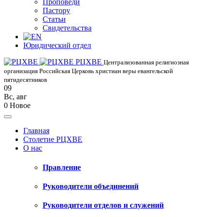
Проповеди
Пастору
Статьи
Свидетельства
Юридический отдел
РЦХВЕ
Централизованная религиозная
организация Российская Церковь христиан веры евангельской
пятидесятников
09
Вс
,
авг
0
Новое
Главная
Столетие РЦХВЕ
О нас
Правление
Руководители объединений
Руководители отделов и служений