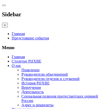
Sidebar
×
Главная
Предстоящие события
Меню
Главная
Столетие РЦХВЕ
О нас
Правление
Руководители объединений
Руководители отделов и служений
История РЦХВЕ
Вероучение
Деятельность
Социальная позиция протестантских церквей
России
Адрес и реквизиты