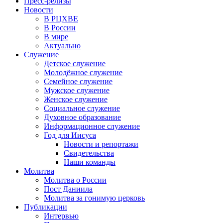
Пресс-релизы
Новости
В РЦХВЕ
В России
В мире
Актуально
Служение
Детское служение
Молодёжное служение
Семейное служение
Мужское служение
Женское служение
Социальное служение
Духовное образование
Информационное служение
Год для Иисуса
Новости и репортажи
Свидетельства
Наши команды
Молитва
Молитва о России
Пост Даниила
Молитва за гонимую церковь
Публикации
Интервью