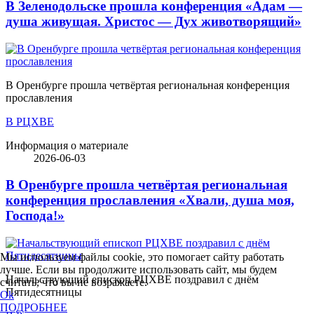
В Зеленодольске прошла конференция «Адам —
душа живущая. Христос — Дух животворящий»
В Оренбурге прошла четвёртая региональная конференция
прославления
В РЦХВЕ
Информация о материале
2026-06-03
В Оренбурге прошла четвёртая региональная
конференция прославления «Хвали, душа моя,
Господа!»
Мы используем файлы cookie, это помогает сайту работать
лучше. Если вы продолжите использовать сайт, мы будем
Начальствующий епископ РЦХВЕ поздравил с днём
считать, что вы не возражаете.
Пятидесятницы
Ok
ПОДРОБНЕЕ