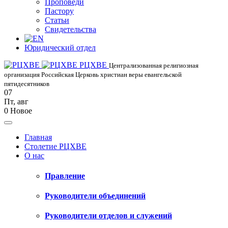
Проповеди
Пастору
Статьи
Свидетельства
Юридический отдел
РЦХВЕ
Централизованная религиозная
организация Российская Церковь христиан веры евангельской
пятидесятников
07
Пт
,
авг
0
Новое
Главная
Столетие РЦХВЕ
О нас
Правление
Руководители объединений
Руководители отделов и служений