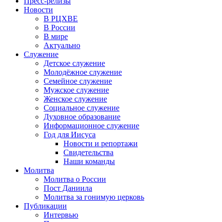
Пресс-релизы
Новости
В РЦХВЕ
В России
В мире
Актуально
Служение
Детское служение
Молодёжное служение
Семейное служение
Мужское служение
Женское служение
Социальное служение
Духовное образование
Информационное служение
Год для Иисуса
Новости и репортажи
Свидетельства
Наши команды
Молитва
Молитва о России
Пост Даниила
Молитва за гонимую церковь
Публикации
Интервью