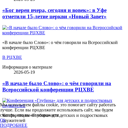
«Бог верен вчера, сегодня и вовек»: в Уфе
отметили 15-летие церкви «Новый Завет»
«В начале было Слово»: о чём говорили на Всероссийской
конференции РЦХВЕ
В РЦХВЕ
Информация о материале
2026-05-19
«В начале было Слово»: о чём говорили на
Всероссийской конференции РЦХВЕ
Мы используем файлы cookie, это помогает сайту работать
лучше. Если вы продолжите использовать сайт, мы будем
считать, что вы не возражаете.
Конференция «Глубина» для детских и подростковых
Ok
служителей
ПОДРОБНЕЕ