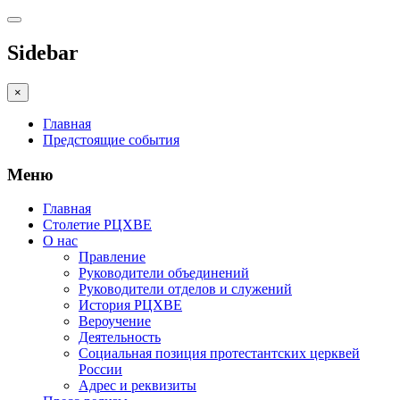
Sidebar
×
Главная
Предстоящие события
Меню
Главная
Столетие РЦХВЕ
О нас
Правление
Руководители объединений
Руководители отделов и служений
История РЦХВЕ
Вероучение
Деятельность
Социальная позиция протестантских церквей
России
Адрес и реквизиты