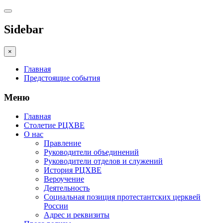
Sidebar
×
Главная
Предстоящие события
Меню
Главная
Столетие РЦХВЕ
О нас
Правление
Руководители объединений
Руководители отделов и служений
История РЦХВЕ
Вероучение
Деятельность
Социальная позиция протестантских церквей
России
Адрес и реквизиты