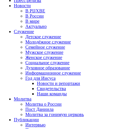
Пресс-релизы
Новости
В РЦХВЕ
В России
В мире
Актуально
Служение
Детское служение
Молодёжное служение
Семейное служение
Мужское служение
Женское служение
Социальное служение
Духовное образование
Информационное служение
Год для Иисуса
Новости и репортажи
Свидетельства
Наши команды
Молитва
Молитва о России
Пост Даниила
Молитва за гонимую церковь
Публикации
Интервью