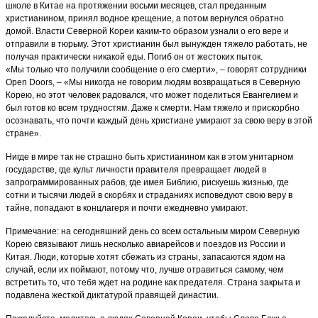
школе в Китае на протяжении восьми месяцев, стал преданным
христианином, принял водное крещение, а потом вернулся обратно
домой. Власти Северной Кореи каким-то образом узнали о его вере и
отправили в тюрьму. Этот христианин был вынужден тяжело работать, не
получая практически никакой еды. Погиб он от жестоких пыток.
«Мы только что получили сообщение о его смерти», – говорят сотрудники
Open Doors, – «Мы никогда не говорим людям возвращаться в Северную
Корею, но этот человек радовался, что может поделиться Евангелием и
был готов ко всем трудностям. Даже к смерти. Нам тяжело и прискорбно
осознавать, что почти каждый день христиане умирают за свою веру в этой
стране».
Нигде в мире так не страшно быть христианином как в этом унитарном
государстве, где культ личности правителя превращает людей в
запрограммированных рабов, где имея Библию, рискуешь жизнью, где
сотни и тысячи людей в скорбях и страданиях исповедуют свою веру в
тайне, попадают в концлагеря и почти ежедневно умирают.
Примечание: на сегодняшний день со всем остальным миром Северную
Корею связывают лишь несколько авиарейсов и поездов из России и
Китая. Люди, которые хотят сбежать из страны, запасаются ядом на
случай, если их поймают, потому что, лучше отравиться самому, чем
встретить то, что тебя ждет на родине как предателя. Страна закрыта и
подавлена жесткой диктатурой правящей династии.