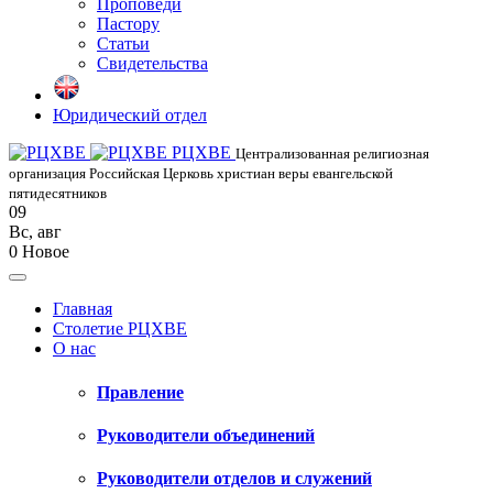
Проповеди
Пастору
Статьи
Свидетельства
Юридический отдел
РЦХВЕ
Централизованная религиозная
организация Российская Церковь христиан веры евангельской
пятидесятников
09
Вс
,
авг
0
Новое
Главная
Столетие РЦХВЕ
О нас
Правление
Руководители объединений
Руководители отделов и служений