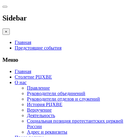
Sidebar
×
Главная
Предстоящие события
Меню
Главная
Столетие РЦХВЕ
О нас
Правление
Руководители объединений
Руководители отделов и служений
История РЦХВЕ
Вероучение
Деятельность
Социальная позиция протестантских церквей
России
Адрес и реквизиты