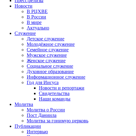
Пресс-релизы
Новости
В РЦХВЕ
В России
В мире
Актуально
Служение
Детское служение
Молодёжное служение
Семейное служение
Мужское служение
Женское служение
Социальное служение
Духовное образование
Информационное служение
Год для Иисуса
Новости и репортажи
Свидетельства
Наши команды
Молитва
Молитва о России
Пост Даниила
Молитва за гонимую церковь
Публикации
Интервью