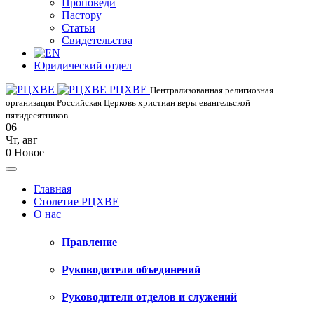
Проповеди
Пастору
Статьи
Свидетельства
Юридический отдел
РЦХВЕ
Централизованная религиозная
организация Российская Церковь христиан веры евангельской
пятидесятников
06
Чт
,
авг
0
Новое
Главная
Столетие РЦХВЕ
О нас
Правление
Руководители объединений
Руководители отделов и служений