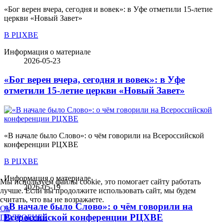
«Бог верен вчера, сегодня и вовек»: в Уфе отметили 15-летие
церкви «Новый Завет»
В РЦХВЕ
Информация о материале
2026-05-23
«Бог верен вчера, сегодня и вовек»: в Уфе
отметили 15-летие церкви «Новый Завет»
«В начале было Слово»: о чём говорили на Всероссийской
конференции РЦХВЕ
В РЦХВЕ
Информация о материале
Мы используем файлы cookie, это помогает сайту работать
2026-05-19
лучше. Если вы продолжите использовать сайт, мы будем
считать, что вы не возражаете.
«В начале было Слово»: о чём говорили на
Ok
Всероссийской конференции РЦХВЕ
ПОДРОБНЕЕ