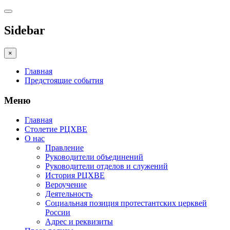
Sidebar
×
Главная
Предстоящие события
Меню
Главная
Столетие РЦХВЕ
О нас
Правление
Руководители объединений
Руководители отделов и служений
История РЦХВЕ
Вероучение
Деятельность
Социальная позиция протестантских церквей
России
Адрес и реквизиты