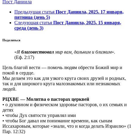
Пост Даниила
Предыдущая статья
Пост Даниила, 2025. 17 января,
пятница (день 5)
Следующая статья
Пост Даниила, 2025. 15 января,
среда (день 3)
Поделиться
«
Я
благовествовал
мир вам, дальним и близким
».
(Еф. 2:17)
Цель благой вести — помочь людям обрести Божий мир и
покой в сердце.
Мы делаем это как для узкого круга своих друзей и родных,
так и для широкого круга малознакомых или незнакомых
людей.
РЦХВЕ — Молитва о пасторах церквей
• о духовном и физическом здоровье пасторов, о их семьях и
детях
• чтобы Дух святости управлял ими
• чтобы Бог давал им понимание времени, как сынам
Иссахаровым, которые «знали, что и когда делать Израилю» (1
Пар. 12:32)