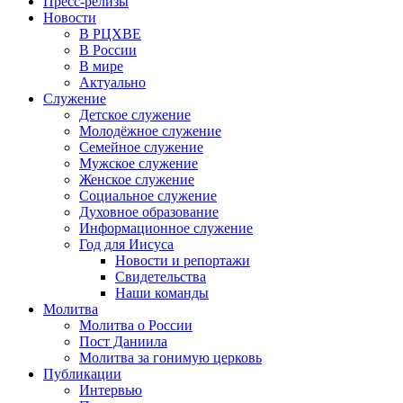
Пресс-релизы
Новости
В РЦХВЕ
В России
В мире
Актуально
Служение
Детское служение
Молодёжное служение
Семейное служение
Мужское служение
Женское служение
Социальное служение
Духовное образование
Информационное служение
Год для Иисуса
Новости и репортажи
Свидетельства
Наши команды
Молитва
Молитва о России
Пост Даниила
Молитва за гонимую церковь
Публикации
Интервью