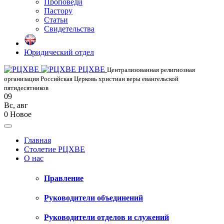
Проповеди
Пастору
Статьи
Свидетельства
Юридический отдел
РЦХВЕ
Централизованная религиозная
организация Российская Церковь христиан веры евангельской
пятидесятников
09
Вс
,
авг
0
Новое
Главная
Столетие РЦХВЕ
О нас
Правление
Руководители объединений
Руководители отделов и служений