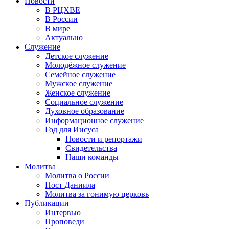
Новости
В РЦХВЕ
В России
В мире
Актуально
Служение
Детское служение
Молодёжное служение
Семейное служение
Мужское служение
Женское служение
Социальное служение
Духовное образование
Информационное служение
Год для Иисуса
Новости и репортажи
Свидетельства
Наши команды
Молитва
Молитва о России
Пост Даниила
Молитва за гонимую церковь
Публикации
Интервью
Проповеди