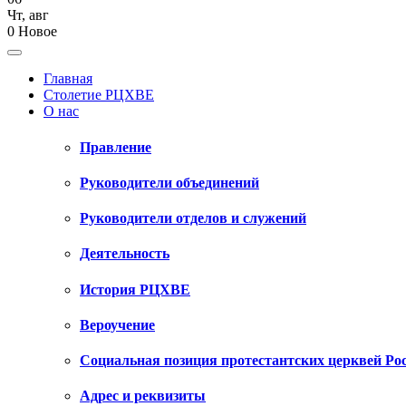
Чт
,
авг
0
Новое
Главная
Столетие РЦХВЕ
О нас
Правление
Руководители объединений
Руководители отделов и служений
Деятельность
История РЦХВЕ
Вероучение
Социальная позиция протестантских церквей Ро
Адрес и реквизиты