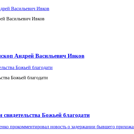
рей Васильевич Ивков
ископ Андрей Васильевич Ивков
ьства Божьей благодати
и свидетельства Божьей благодати