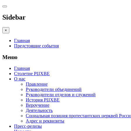
Sidebar
×
Главная
Предстоящие события
Меню
Главная
Столетие РЦХВЕ
О нас
Правление
Руководители объединений
Руководители отделов и служений
История РЦХВЕ
Вероучение
Деятельность
Социальная позиция протестантских церквей Росс
Адрес и реквизиты
Пресс-релизы