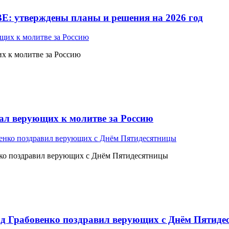
Е: утверждены планы и решения на 2026 год
 к молитве за Россию
л верующих к молитве за Россию
ко поздравил верующих с Днём Пятидесятницы
 Грабовенко поздравил верующих с Днём Пятиде