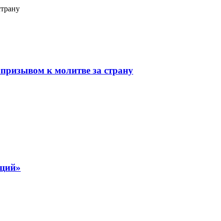
страну
призывом к молитве за страну
ящий»