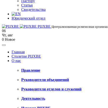
Пастору
Статьи
Свидетельства
Юридический отдел
РЦХВЕ
Централизованная религиозная организац
06
Чт
,
авг
0
Новое
Главная
Столетие РЦХВЕ
О нас
Правление
Руководители объединений
Руководители отделов и служений
Деятельность