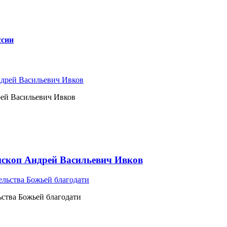
ссии
рей Васильевич Ивков
ископ Андрей Васильевич Ивков
ьства Божьей благодати