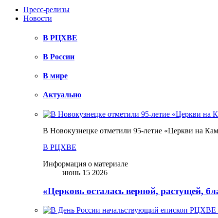
Пресс-релизы
Новости
В РЦХВЕ
В России
В мире
Актуально
В Новокузнецке отметили 95-летие «Церкви на Ка
В РЦХВЕ
Информация о материале
июнь 15 2026
«Церковь осталась верной, растущей, б