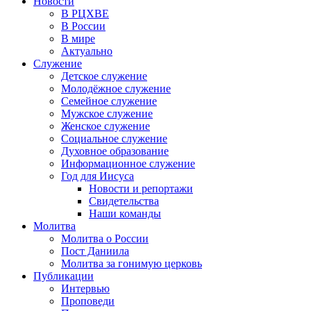
Новости
В РЦХВЕ
В России
В мире
Актуально
Служение
Детское служение
Молодёжное служение
Семейное служение
Мужское служение
Женское служение
Социальное служение
Духовное образование
Информационное служение
Год для Иисуса
Новости и репортажи
Свидетельства
Наши команды
Молитва
Молитва о России
Пост Даниила
Молитва за гонимую церковь
Публикации
Интервью
Проповеди