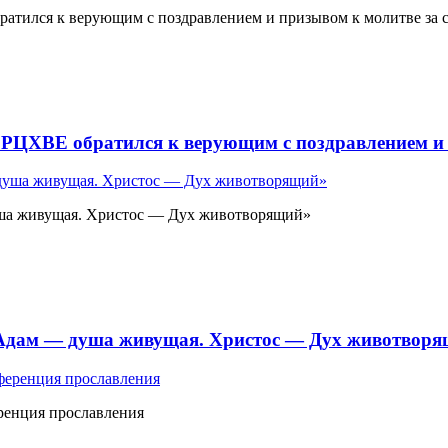
атился к верующим с поздравлением и призывом к молитве за 
 РЦХВЕ обратился к верующим с поздравлением и 
ша живущая. Христос — Дух животворящий»
«Адам — душа живущая. Христос — Дух животвор
ренция прославления