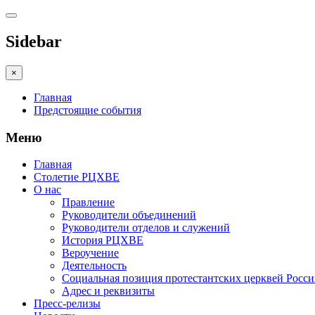
Sidebar
×
Главная
Предстоящие события
Меню
Главная
Столетие РЦХВЕ
О нас
Правление
Руководители объединений
Руководители отделов и служений
История РЦХВЕ
Вероучение
Деятельность
Социальная позиция протестантских церквей Росс
Адрес и реквизиты
Пресс-релизы