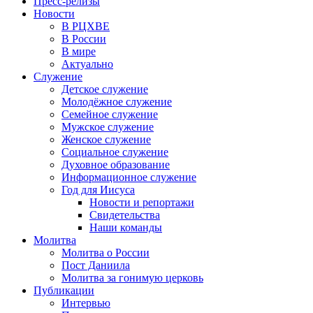
Пресс-релизы
Новости
В РЦХВЕ
В России
В мире
Актуально
Служение
Детское служение
Молодёжное служение
Семейное служение
Мужское служение
Женское служение
Социальное служение
Духовное образование
Информационное служение
Год для Иисуса
Новости и репортажи
Свидетельства
Наши команды
Молитва
Молитва о России
Пост Даниила
Молитва за гонимую церковь
Публикации
Интервью