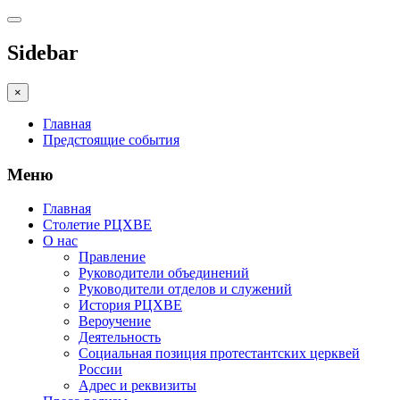
Sidebar
×
Главная
Предстоящие события
Меню
Главная
Столетие РЦХВЕ
О нас
Правление
Руководители объединений
Руководители отделов и служений
История РЦХВЕ
Вероучение
Деятельность
Социальная позиция протестантских церквей
России
Адрес и реквизиты