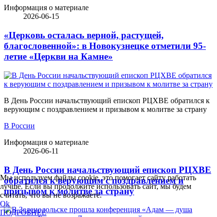
Информация о материале
2026-06-15
«Церковь осталась верной, растущей,
благословенной»: в Новокузнецке отметили 95-
летие «Церкви на Камне»
В День России начальствующий епископ РЦХВЕ обратился к
верующим с поздравлением и призывом к молитве за страну
В России
Информация о материале
2026-06-11
В День России начальствующий епископ РЦХВЕ
Мы используем файлы cookie, это помогает сайту работать
обратился к верующим с поздравлением и
лучше. Если вы продолжите использовать сайт, мы будем
призывом к молитве за страну
считать, что вы не возражаете.
Ok
ПОДРОБНЕЕ