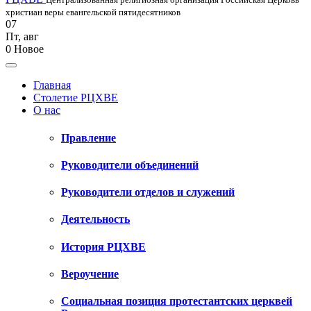
христиан веры евангельской пятидесятников
07
Пт
,
авг
0
Новое
Главная
Столетие РЦХВЕ
О нас
Правление
Руководители объединений
Руководители отделов и служений
Деятельность
История РЦХВЕ
Вероучение
Социальная позиция протестантских церквей