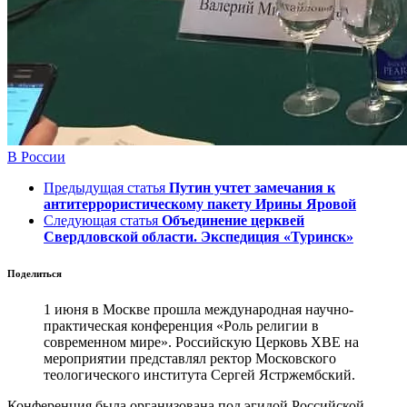
В России
Предыдущая статья
Путин учтет замечания к
антитеррористическому пакету Ирины Яровой
Следующая статья
Объединение церквей
Свердловской области. Экспедиция «Туринск»
Поделиться
1 июня в Москве прошла международная научно-
практическая конференция «Роль религии в
современном мире». Российскую Церковь ХВЕ на
мероприятии представлял ректор Московского
теологического института Сергей Ястржембский.
Конференция была организована под эгидой Российской