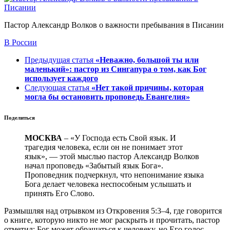
Пастор Александр Волков о важности пребывания в Писании
В России
Предыдущая статья
«Неважно, большой ты или
маленький»: пастор из Сингапура о том, как Бог
использует каждого
Следующая статья
«Нет такой причины, которая
могла бы остановить проповедь Евангелия»
Поделиться
МОСКВА
– «У Господа есть Свой язык. И
трагедия человека, если он не понимает этот
язык», — этой мыслью пастор Александр Волков
начал проповедь «Забытый язык Бога».
Проповедник подчеркнул, что непонимание языка
Бога делает человека неспособным услышать и
принять Его Слово.
Размышляя над отрывком из Откровения 5:3–4, где говорится
о книге, которую никто не мог раскрыть и прочитать, пастор
отметил: Бог может обращаться к человеку, но Его голос