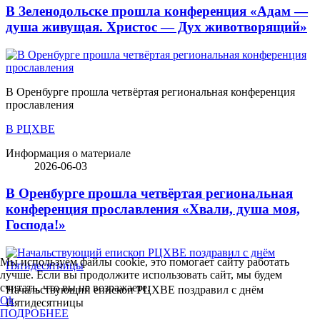
В Зеленодольске прошла конференция «Адам —
душа живущая. Христос — Дух животворящий»
В Оренбурге прошла четвёртая региональная конференция
прославления
В РЦХВЕ
Информация о материале
2026-06-03
В Оренбурге прошла четвёртая региональная
конференция прославления «Хвали, душа моя,
Господа!»
Мы используем файлы cookie, это помогает сайту работать
лучше. Если вы продолжите использовать сайт, мы будем
считать, что вы не возражаете.
Начальствующий епископ РЦХВЕ поздравил с днём
Ok
Пятидесятницы
ПОДРОБНЕЕ