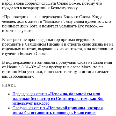
народ вновь собрался слушать Слово Божье, потому что
нуждался в возвращении к Божьему языку.
«Проповедник — как переводчик Божьего Слова. Когда
человек долго живет в “Вавилоне”, ему снова нужен тот, кто
понимает язык Бога и помогает услышать Его голос», —
отметил служитель.
В завершение проповеди пастор призвал верующих
пребывать в Священном Писании и строить свою жизнь не на
отдельных цитатах, вырванных из контекста, а на постоянном
изучении Божьего Слова.
В подтверждение этой мысли прозвучали слова из Евангелия
от Иоанна 8:31–32: «Если пребудете в слове Моем, то вы
истинно Мои ученики, и познаете истину, и истина сделает
вас свободными».
РЦХВЕ
Предыдущая статья
«Неважно, большой ты или
маленький»: пастор из Сингапура о том, как Бог
использует каждого
Следующая статья
«Нет такой причины, которая
могла бы остановить проповедь Евангелия»