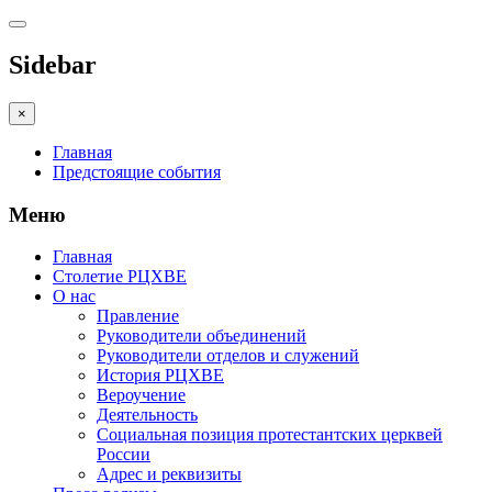
Sidebar
×
Главная
Предстоящие события
Меню
Главная
Столетие РЦХВЕ
О нас
Правление
Руководители объединений
Руководители отделов и служений
История РЦХВЕ
Вероучение
Деятельность
Социальная позиция протестантских церквей
России
Адрес и реквизиты