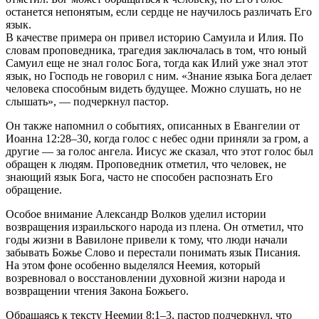
останется непонятым, если сердце не научилось различать Его
язык.
В качестве примера он привел историю Самуила и Илия. По
словам проповедника, трагедия заключалась в том, что юный
Самуил еще не знал голос Бога, тогда как Илий уже знал этот
язык, но Господь не говорил с ним. «Знание языка Бога делает
человека способным видеть будущее. Можно слушать, но не
слышать», — подчеркнул пастор.
Он также напомнил о событиях, описанных в Евангелии от
Иоанна 12:28–30, когда голос с небес одни приняли за гром, а
другие — за голос ангела. Иисус же сказал, что этот голос был
обращен к людям. Проповедник отметил, что человек, не
знающий язык Бога, часто не способен распознать Его
обращение.
Особое внимание Александр Волков уделил истории
возвращения израильского народа из плена. Он отметил, что
годы жизни в Вавилоне привели к тому, что люди начали
забывать Божье Слово и перестали понимать язык Писания.
На этом фоне особенно выделялся Неемия, который
возревновал о восстановлении духовной жизни народа и
возвращении чтения Закона Божьего.
Обращаясь к тексту Неемии 8:1–3, пастор подчеркнул, что