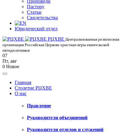
Проповеди
Пастору
Статьи
Свидетельства
Юридический отдел
РЦХВЕ
Централизованная религиозная
организация Российская Церковь христиан веры евангельской
пятидесятников
07
Пт
,
авг
0
Новое
Главная
Столетие РЦХВЕ
О нас
Правление
Руководители объединений
Руководители отделов и служений