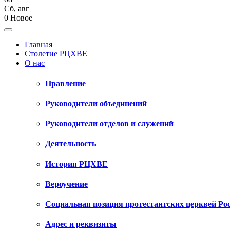
Сб
,
авг
0
Новое
Главная
Столетие РЦХВЕ
О нас
Правление
Руководители объединений
Руководители отделов и служений
Деятельность
История РЦХВЕ
Вероучение
Социальная позиция протестантских церквей Ро
Адрес и реквизиты