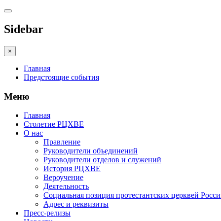
Sidebar
×
Главная
Предстоящие события
Меню
Главная
Столетие РЦХВЕ
О нас
Правление
Руководители объединений
Руководители отделов и служений
История РЦХВЕ
Вероучение
Деятельность
Социальная позиция протестантских церквей Росс
Адрес и реквизиты
Пресс-релизы