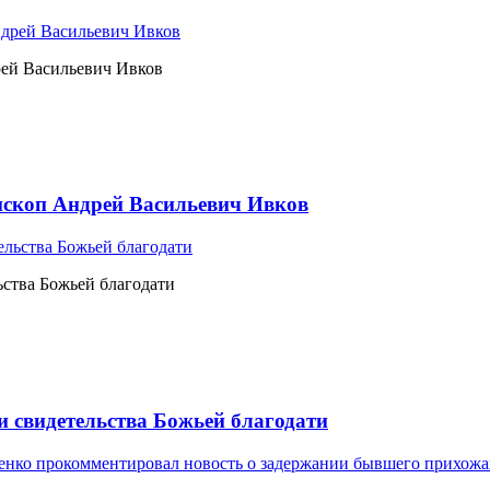
рей Васильевич Ивков
ископ Андрей Васильевич Ивков
ьства Божьей благодати
и свидетельства Божьей благодати