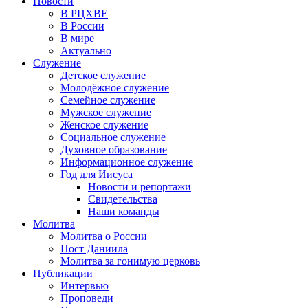
Новости
В РЦХВЕ
В России
В мире
Актуально
Служение
Детское служение
Молодёжное служение
Семейное служение
Мужское служение
Женское служение
Социальное служение
Духовное образование
Информационное служение
Год для Иисуса
Новости и репортажи
Свидетельства
Наши команды
Молитва
Молитва о России
Пост Даниила
Молитва за гонимую церковь
Публикации
Интервью
Проповеди