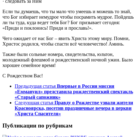
· следовать за Ним
Если ты думаешь, что ты мало что умеешь и можешь то знай,
что Бог избирает немудрое чтобы посрамить мудрое. Пойдешь
ли ты туда, куда ведет тебя Бог? Бог призывает сегодня:
«Приди и поклонись! Приди и прославь!».
Чего ожидает от нас Бог – явить Христа этому миру. Помни,
Христос родился, чтобы спасти всё человечество! Аминь.
Также были сольные номера, свидетельства, юльтон,
молодежный флешмоб и рождественский ночной ужин. Было
хорошее семейное время!
С Рождеством Вас!
Предыдущая статья
Впервые в России миссия
«Еммануил» представила рождественский спектакль
«Старый сапожник»
Следующая статья
Правду о Рождестве узнали жители
Красноярска, посетив праздничные вечера в церкви
«Христа Спасителя»
Публикации по рубрикам