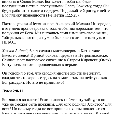
вникать в Слово Божье. Бог хочет , чтобы мы были
послушными истине, послушными Слову Божьему, тогда Он
будет работать с нашим сердцем. Подражайте Христу, имейте
Его планку праведности (1-е Петра 1:22-25).
Пастор церкви «Неемия» пос. Ачаирский Михаил Нигородов,
в эту ночь проповедовал о том, чтобы мы дорожили тем, что
получили от Бога. Мы пытались сами изменить свою жизнь,
"обгрызывая ногти", а нужно было всего лишь взглянуть в
НЕБО...
Хохлов Андрей
, 6 лет служил миссионером в Казахстане.
Вместе с женой Ириной основал церковь в Петропавловске.
Сейчас несет пасторское служение в Старом Кировске (Омск).
В эту ночь он тоже проповедовал в церкви.
Он говорил о том, что сегодня многие христиане живут,
ожидая что то хорошее здесь на земле, а там на небе уже как
Бог рассудит. Но это не правильно!
Луки 2:8-11
Бог явился во плоти! Если человек поймет эту тайну, то он
уже не сможет быть прежним. Для кого родился Христос? Для
всех! Но почему тогда не все пришли к яслям поклониться
Ему, а только две категории лиц – пастухи и волхвы. К какой