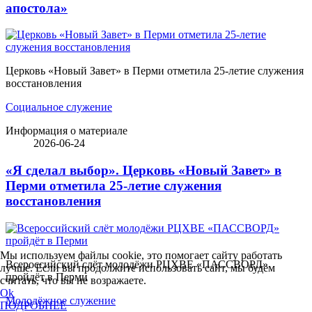
апостола»
Церковь «Новый Завет» в Перми отметила 25-летие служения
восстановления
Социальное служение
Информация о материале
2026-06-24
«Я сделал выбор». Церковь «Новый Завет» в
Перми отметила 25-летие служения
восстановления
Мы используем файлы cookie, это помогает сайту работать
Всероссийский слёт молодёжи РЦХВЕ «ПАССВОРД»
лучше. Если вы продолжите использовать сайт, мы будем
пройдёт в Перми
считать, что вы не возражаете.
Ok
Молодёжное служение
ПОДРОБНЕЕ