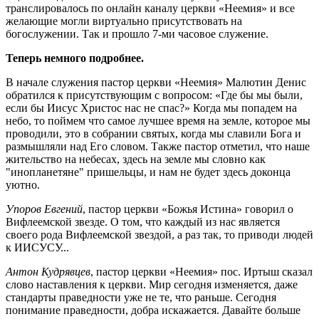
транслировалось по онлайн каналу церкви «Неемия» и все
желающие могли виртуально присутствовать на
богослужении. Так и прошло 7-ми часовое служение.
Теперь немного подробнее.
В начале служения пастор церкви «Неемия» Малютин Денис
обратился к присутствующим с вопросом: «Где бы мы были,
если бы Иисус Христос нас не спас?» Когда мы попадем на
небо, то поймем что самое лучшее время на земле, которое мы
проводили, это в собрании святых, когда мы славили Бога и
размышляли над Его словом. Также пастор отметил, что наше
жительство на небесах, здесь на земле мы словно как
"инопланетяне" пришельцы, и нам не будет здесь доконца
уютно.
Упоров Евгений
, пастор церкви «Божья Истина» говорил о
Вифлеемской звезде. О том, что каждый из нас является
своего рода Вифлеемской звездой, а раз так, то приводи людей
к ИИСУСУ...
Антон Кудрявцев
, пастор церкви «Неемия» пос. Иртыш сказал
слово наставления к церкви. Мир сегодня изменяется, даже
стандарты праведности уже не те, что раньше. Сегодня
понимание праведности, добра искажается. Давайте больше