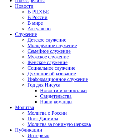
Пресс-релизы
Новости
В РЦХВЕ
В России
В мире
Актуально
Служение
Детское служение
Молодёжное служение
Семейное служение
Мужское служение
Женское служение
Социальное служение
Духовное образование
Информационное служение
Год для Иисуса
Новости и репортажи
Свидетельства
Наши команды
Молитва
Молитва о России
Пост Даниила
Молитва за гонимую церковь
Публикации
Интервью