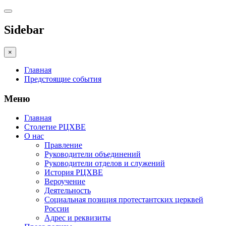
Sidebar
×
Главная
Предстоящие события
Меню
Главная
Столетие РЦХВЕ
О нас
Правление
Руководители объединений
Руководители отделов и служений
История РЦХВЕ
Вероучение
Деятельность
Социальная позиция протестантских церквей
России
Адрес и реквизиты