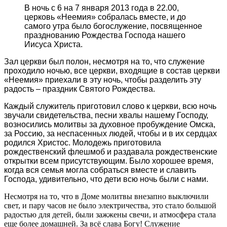
В ночь с 6 на 7 января 2013 года в 22.00,
церковь «Неемия» собралась вместе, и до
самого утра было богослужение, посвященное
празднованию Рождества Господа нашего
Иисуса Христа.
Зал церкви был полон, несмотря на то, что служение
проходило ночью, все церкви, входящие в состав церкви
«Неемия» приехали в эту ночь, чтобы разделить эту
радость – праздник Святого Рождества.
Каждый служитель приготовил слово к церкви, всю ночь
звучали свидетельства, песни хвалы нашему Господу,
возносились молитвы за духовное пробуждение Омска,
за Россию, за неспасенных людей, чтобы и в их сердцах
родился Христос. Молодежь приготовила
рождественский флешмоб и раздавала рождественские
открытки всем присутствующим. Было хорошее время,
когда вся семья могла собраться вместе и славить
Господа, удивительно, что дети всю ночь были с нами.
Несмотря на то, что в Доме молитвы внезапно выключили
свет, и пару часов не было электричества, это стало большой
радостью для детей, были зажжены свечи, и атмосфера стала
еще более домашней. За всё слава Богу! Служение