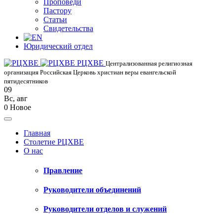
Проповеди
Пастору
Статьи
Свидетельства
Юридический отдел
РЦХВЕ
Централизованная религиозная
организация Российская Церковь христиан веры евангельской
пятидесятников
09
Вс
,
авг
0
Новое
Главная
Столетие РЦХВЕ
О нас
Правление
Руководители объединений
Руководители отделов и служений