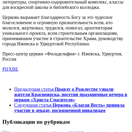
литературы, спортивно-оздоровительный комплекс, классы
для воскресной школы и библейского колледжа.
Церковь выражает благодарность Богу за это чудесное
благословение и огромную признательность всем, кто
молился, жертвовал, трудился, помогал, архитекторам
уникального проекта, всем строительным организациям,
принимавшим участие в строительстве Храма, руководству
города Ижевска и Удмуртской Республики.
Пресс-центр церкви «Филадельфия» г. Ижевска, Удмуртия,
Россия
РЦХВЕ
Предыдущая статья
Правду о Рождестве узнали
жители Красноярска, посетив праздничные вечера в
церкви «Христа Спасителя»
Следующая статья
Церковь «Благая Весть» приняла
участие в декаде, посвященной инвалидам
Публикации по рубрикам