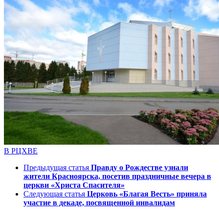
В РЦХВЕ
Предыдущая статья
Правду о Рождестве узнали
жители Красноярска, посетив праздничные вечера в
церкви «Христа Спасителя»
Следующая статья
Церковь «Благая Весть» приняла
участие в декаде, посвященной инвалидам