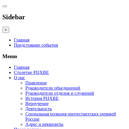
Sidebar
×
Главная
Предстоящие события
Меню
Главная
Столетие РЦХВЕ
О нас
Правление
Руководители объединений
Руководители отделов и служений
История РЦХВЕ
Вероучение
Деятельность
Социальная позиция протестантских церквей
России
Адрес и реквизиты