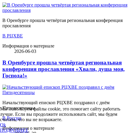
В Оренбурге прошла четвёртая региональная конференция
прославления
В РЦХВЕ
Информация о материале
2026-06-03
В Оренбурге прошла четвёртая региональная
конференция прославления «Хвали, душа моя,
Господа!»
Начальствующий епископ РЦХВЕ поздравил с днём
Пятидесятницы
Мы используем файлы cookie, это помогает сайту работать
лучше. Если вы продолжите использовать сайт, мы будем
В России
считать, что вы не возражаете.
Ok
Информация о материале
ПОДРОБНЕЕ