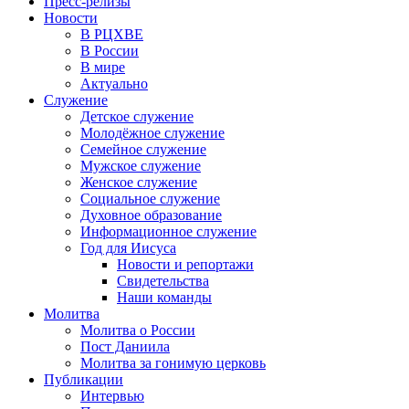
Пресс-релизы
Новости
В РЦХВЕ
В России
В мире
Актуально
Служение
Детское служение
Молодёжное служение
Семейное служение
Мужское служение
Женское служение
Социальное служение
Духовное образование
Информационное служение
Год для Иисуса
Новости и репортажи
Свидетельства
Наши команды
Молитва
Молитва о России
Пост Даниила
Молитва за гонимую церковь
Публикации
Интервью