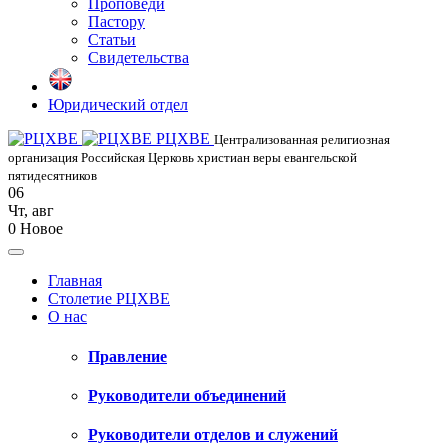
Проповеди
Пастору
Статьи
Свидетельства
Юридический отдел
РЦХВЕ
Централизованная религиозная
организация Российская Церковь христиан веры евангельской
пятидесятников
06
Чт
,
авг
0
Новое
Главная
Столетие РЦХВЕ
О нас
Правление
Руководители объединений
Руководители отделов и служений