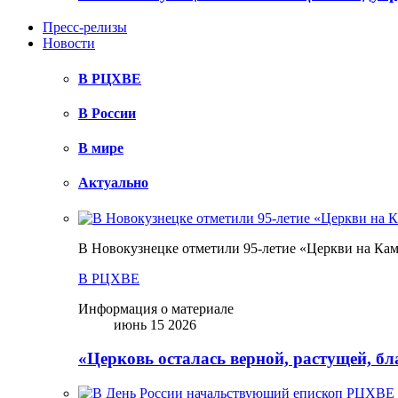
Пресс-релизы
Новости
В РЦХВЕ
В России
В мире
Актуально
В Новокузнецке отметили 95-летие «Церкви на Ка
В РЦХВЕ
Информация о материале
июнь 15 2026
«Церковь осталась верной, растущей, б