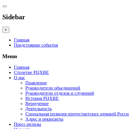
Sidebar
×
Главная
Предстоящие события
Меню
Главная
Столетие РЦХВЕ
О нас
Правление
Руководители объединений
Руководители отделов и служений
История РЦХВЕ
Вероучение
Деятельность
Социальная позиция протестантских церквей Росс
Адрес и реквизиты
Пресс-релизы