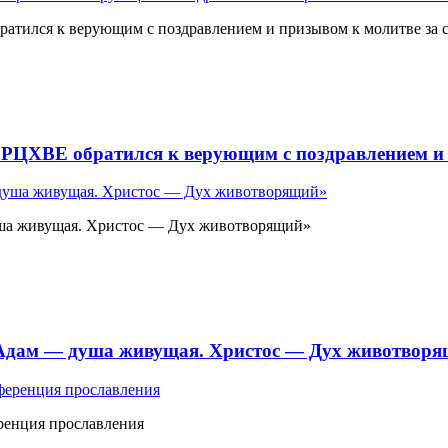
атился к верующим с поздравлением и призывом к молитве за 
 РЦХВЕ обратился к верующим с поздравлением и 
ша живущая. Христос — Дух животворящий»
«Адам — душа живущая. Христос — Дух животвор
ренция прославления