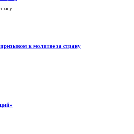
страну
призывом к молитве за страну
ящий»