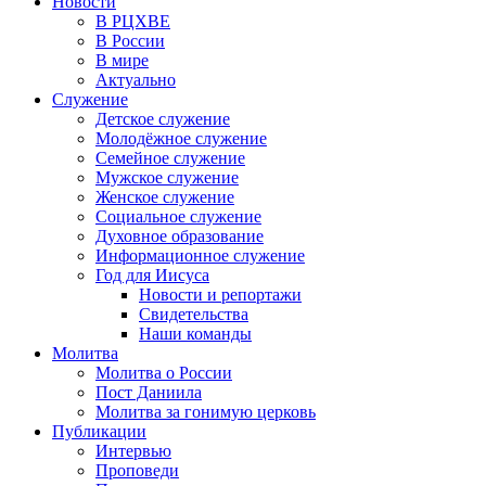
Новости
В РЦХВЕ
В России
В мире
Актуально
Служение
Детское служение
Молодёжное служение
Семейное служение
Мужское служение
Женское служение
Социальное служение
Духовное образование
Информационное служение
Год для Иисуса
Новости и репортажи
Свидетельства
Наши команды
Молитва
Молитва о России
Пост Даниила
Молитва за гонимую церковь
Публикации
Интервью
Проповеди