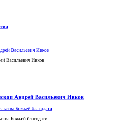
ссии
рей Васильевич Ивков
ископ Андрей Васильевич Ивков
ьства Божьей благодати