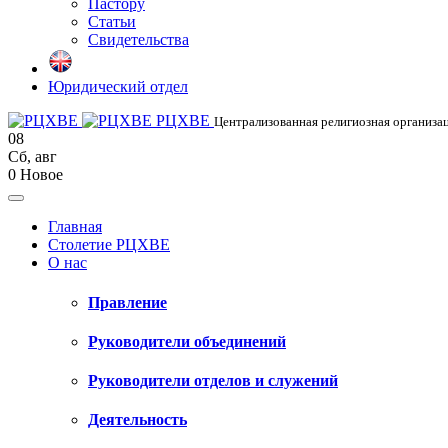
Пастору
Статьи
Свидетельства
Юридический отдел
РЦХВЕ
Централизованная религиозная организац
08
Сб
,
авг
0
Новое
Главная
Столетие РЦХВЕ
О нас
Правление
Руководители объединений
Руководители отделов и служений
Деятельность