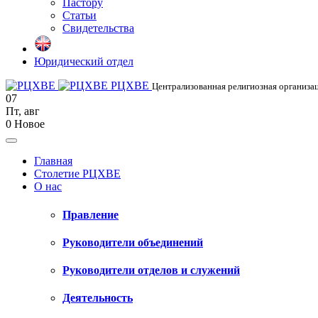
Пастору
Статьи
Свидетельства
Юридический отдел
РЦХВЕ
Централизованная религиозная организац
07
Пт
,
авг
0
Новое
Главная
Столетие РЦХВЕ
О нас
Правление
Руководители объединений
Руководители отделов и служений
Деятельность