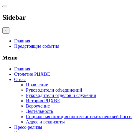
Sidebar
×
Главная
Предстоящие события
Меню
Главная
Столетие РЦХВЕ
О нас
Правление
Руководители объединений
Руководители отделов и служений
История РЦХВЕ
Вероучение
Деятельность
Социальная позиция протестантских церквей Росс
Адрес и реквизиты
Пресс-релизы