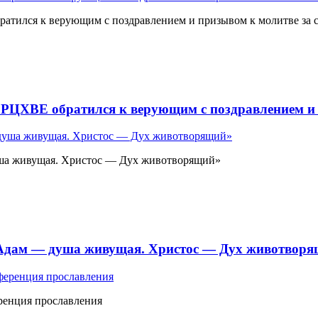
атился к верующим с поздравлением и призывом к молитве за 
 РЦХВЕ обратился к верующим с поздравлением и 
ша живущая. Христос — Дух животворящий»
«Адам — душа живущая. Христос — Дух животвор
ренция прославления