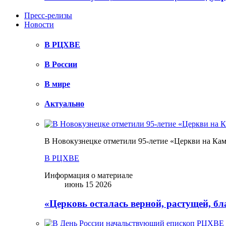
Пресс-релизы
Новости
В РЦХВЕ
В России
В мире
Актуально
В Новокузнецке отметили 95-летие «Церкви на Ка
В РЦХВЕ
Информация о материале
июнь 15 2026
«Церковь осталась верной, растущей, б