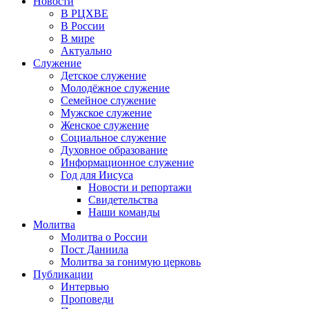
Новости
В РЦХВЕ
В России
В мире
Актуально
Служение
Детское служение
Молодёжное служение
Семейное служение
Мужское служение
Женское служение
Социальное служение
Духовное образование
Информационное служение
Год для Иисуса
Новости и репортажи
Свидетельства
Наши команды
Молитва
Молитва о России
Пост Даниила
Молитва за гонимую церковь
Публикации
Интервью
Проповеди