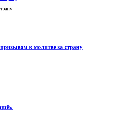
страну
призывом к молитве за страну
ящий»