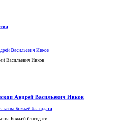
ссии
рей Васильевич Ивков
ископ Андрей Васильевич Ивков
ьства Божьей благодати