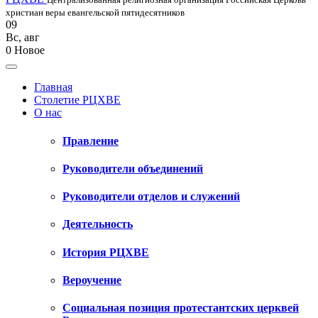
христиан веры евангельской пятидесятников
09
Вс
,
авг
0
Новое
Главная
Столетие РЦХВЕ
О нас
Правление
Руководители объединений
Руководители отделов и служений
Деятельность
История РЦХВЕ
Вероучение
Социальная позиция протестантских церквей