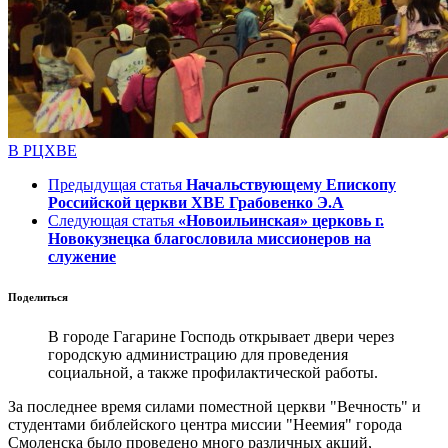
В РЦХВЕ
Предыдущая статья
Начальствующему Епископу
Российской церкви ХВЕ Грабовенко Э.А
Следующая статья
«Новоильинская» церковь г.
Новокузнецка благословила миссионеров на
служение
Поделиться
В городе Гагарине Господь открывает двери через
городскую администрацию для проведения
социальной, а также профилактической работы.
За последнее время силами поместной церкви "Вечность" и
студентами библейского центра миссии "Неемия" города
Смоленска было проведено много различных акций,