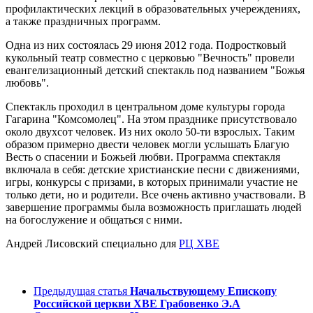
профилактических лекций в образовательных учереждениях,
а также праздничных программ.
Одна из них состоялась 29 июня 2012 года. Подростковый
кукольный театр совместно с церковью "Вечность" провели
евангелизационный детский спектакль под названием "Божья
любовь".
Спектакль проходил в центральном доме культуры города
Гагарина "Комсомолец". На этом празднике присутствовало
около двухсот человек. Из них около 50-ти взрослых. Таким
образом примерно двести человек могли услышать Благую
Весть о спасении и Божьей любви. Программа спектакля
включала в себя: детские христианские песни с движениями,
игры, конкурсы с призами, в которых принимали участие не
только дети, но и родители. Все очень активно участвовали. В
завершение программы была возможность приглашать людей
на богослужение и общаться с ними.
Андрей Лисовский специально для
РЦ ХВЕ
Предыдущая статья
Начальствующему Епископу
Российской церкви ХВЕ Грабовенко Э.А