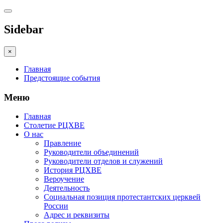
Sidebar
×
Главная
Предстоящие события
Меню
Главная
Столетие РЦХВЕ
О нас
Правление
Руководители объединений
Руководители отделов и служений
История РЦХВЕ
Вероучение
Деятельность
Социальная позиция протестантских церквей
России
Адрес и реквизиты