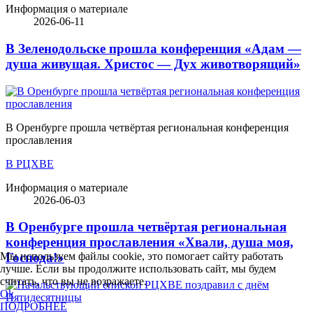
Информация о материале
2026-06-11
В Зеленодольске прошла конференция «Адам —
душа живущая. Христос — Дух животворящий»
В Оренбурге прошла четвёртая региональная конференция
прославления
В РЦХВЕ
Информация о материале
2026-06-03
В Оренбурге прошла четвёртая региональная
конференция прославления «Хвали, душа моя,
Мы используем файлы cookie, это помогает сайту работать
Господа!»
лучше. Если вы продолжите использовать сайт, мы будем
считать, что вы не возражаете.
Ok
ПОДРОБНЕЕ