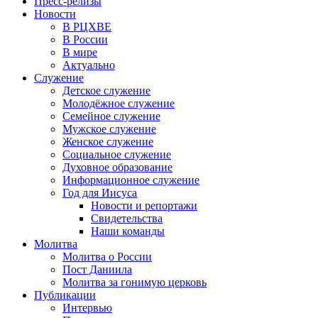
Пресс-релизы
Новости
В РЦХВЕ
В России
В мире
Актуально
Служение
Детское служение
Молодёжное служение
Семейное служение
Мужское служение
Женское служение
Социальное служение
Духовное образование
Информационное служение
Год для Иисуса
Новости и репортажи
Свидетельства
Наши команды
Молитва
Молитва о России
Пост Даниила
Молитва за гонимую церковь
Публикации
Интервью