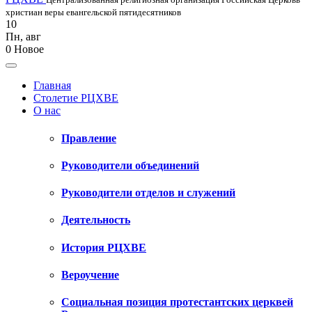
христиан веры евангельской пятидесятников
10
Пн
,
авг
0
Новое
Главная
Столетие РЦХВЕ
О нас
Правление
Руководители объединений
Руководители отделов и служений
Деятельность
История РЦХВЕ
Вероучение
Социальная позиция протестантских церквей