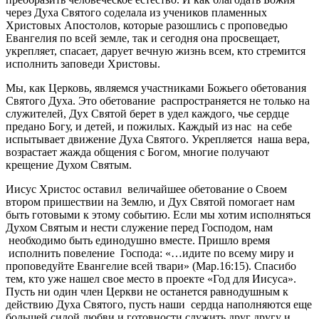
через Духа Святого соделала из учеников пламенных
Христовых Апостолов, которые разошлись с проповедью
Евангелия по всей земле, так и сегодня она просвещает,
укрепляет, спасает, дарует вечную жизнь всем, кто стремится
исполнить заповеди Христовы.
Мы, как Церковь, являемся участниками Божьего обетования
Святого Духа. Это обетование распространяется не только на
служителей, Дух Святой берет в удел каждого, чье сердце
предано Богу, и детей, и пожилых. Каждый из нас на себе
испытывает движение Духа Святого. Укрепляется наша вера,
возрастает жажда общения с Богом, многие получают
крещение Духом Святым.
Иисус Христос оставил величайшее обетование о Своем
втором пришествии на Землю, и Дух Святой помогает нам
быть готовыми к этому событию. Если мы хотим исполняться
Духом Святым и нести служение перед Господом, нам
необходимо быть единодушно вместе. Пришло время
исполнить повеление Господа: «…идите по всему миру и
проповедуйте Евангелие всей твари» (Мар.16:15). Спасибо
тем, кто уже нашел свое место в проекте «Год для Иисуса».
Пусть ни один член Церкви не останется равнодушным к
действию Духа Святого, пусть наши сердца наполняются еще
большей силой любви и готовности служить друг другу и