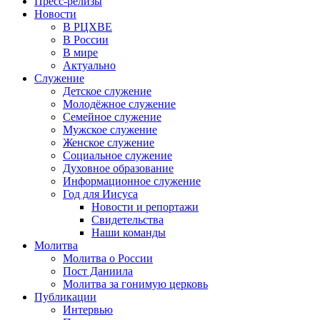
Пресс-релизы
Новости
В РЦХВЕ
В России
В мире
Актуально
Служение
Детское служение
Молодёжное служение
Семейное служение
Мужское служение
Женское служение
Социальное служение
Духовное образование
Информационное служение
Год для Иисуса
Новости и репортажи
Свидетельства
Наши команды
Молитва
Молитва о России
Пост Даниила
Молитва за гонимую церковь
Публикации
Интервью