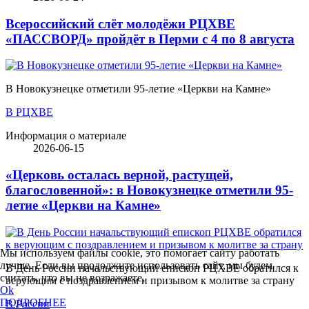
Всероссийский слёт молодёжи РЦХВЕ
«ПАССВОРД» пройдёт в Перми с 4 по 8 августа
В Новокузнецке отметили 95-летие «Церкви на Камне»
В РЦХВЕ
Информация о материале
2026-06-15
«Церковь осталась верной, растущей,
благословенной»: в Новокузнецке отметили 95-
летие «Церкви на Камне»
Мы используем файлы cookie, это помогает сайту работать
лучше. Если вы продолжите использовать сайт, мы будем
В День России начальствующий епископ РЦХВЕ обратился к
считать, что вы не возражаете.
верующим с поздравлением и призывом к молитве за страну
Ok
ПОДРОБНЕЕ
В России