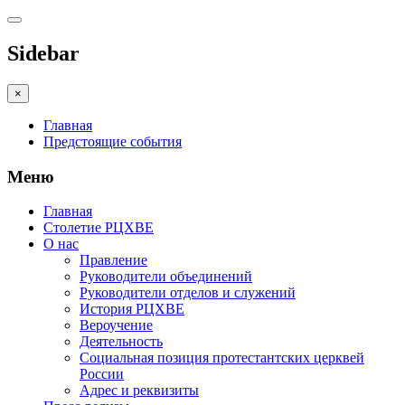
Sidebar
×
Главная
Предстоящие события
Меню
Главная
Столетие РЦХВЕ
О нас
Правление
Руководители объединений
Руководители отделов и служений
История РЦХВЕ
Вероучение
Деятельность
Социальная позиция протестантских церквей
России
Адрес и реквизиты