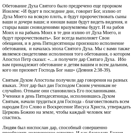
Обетование Духа Святого было предречено еще пророком
Иоилем: «И будет в последние дни, говорит Бог, излию от
Духа Моего на всякую плоть, и будут пророчествовать сыны
ваши и дочери ваши; и юноши ваши будут видеть видения, и
старцы ваши сновидениями вразумляемы будут. И на рабов
Моих и на рабынь Моих в те дни излию от Духа Моего, и
будут пророчествовать». Бог всегда выполняет Свои
обещания, и в день Пятидесятницы произошло исполнение
обетования, и началась эпоха Святого Духа. Мы с вами также
являемся свидетелями исполнения того обетования, о котором
Апостол Петр сказал: «…и получите дар Святаго Духа. Ибо
вам принадлежит обетование и детям вашим и всем дальним,
кого ни призовет Господь Бог наш» (Деяния 2:38-39).
Святым Духом Апостолы получили дар говорения на разных
языках. Этот дар был дан Господом Своим ученикам не
случайно. Отныне они становились Его посланниками.
Ученики в день Пятидесятницы, исполнившись Духом
Святым, начали трудиться для Господа - благовествовать всем
народам Его Слово и Воскресение Иисуса Христа, утверждать
Церковь Божию на земле, чтобы каждый человек мог
спастись.
Людям был ниспослан дар, способный совершенно
преобразить человеческое естество. И как благодать Божия